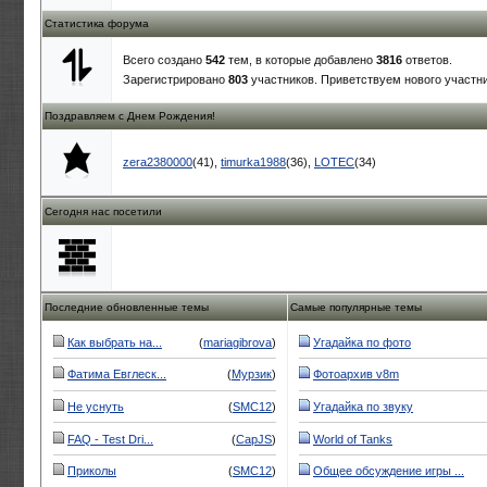
Статистика форума
Всего создано
542
тем, в которые добавлено
3816
ответов.
Зарегистрировано
803
участников. Приветствуем нового участн
Поздравляем с Днем Рождения!
zera2380000
(41)
,
timurka1988
(36)
,
LOTEC
(34)
Сегодня нас посетили
Последние обновленные темы
Самые популярные темы
Как выбрать на...
(
mariagibrova
)
Угадайка по фото
Фатима Евглеск...
(
Мурзик
)
Фотоархив v8m
Не уснуть
(
SMC12
)
Угадайка по звуку
FAQ - Test Dri...
(
CapJS
)
World of Tanks
Приколы
(
SMC12
)
Общее обсуждение игры ...