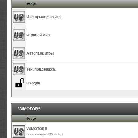
Форум
Информация о игре
Игровой мир
Автопарк игры
Тех. поддержка.
Сходки
V8MOTORS
Форум
V8MOTORS
Всё о команде V8MOTORS