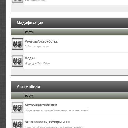
Модификации
Форум
Релизы/разработка
Работы в прогрессе
Моды
Моды для Test Drive
Автомобили
Форум
Автоэнциклопедия
Обсуждение горячо любимых нами железных коней.
Авто новости, обзоры и т.п.
Новости, обзоры автомобилей и многое другое.