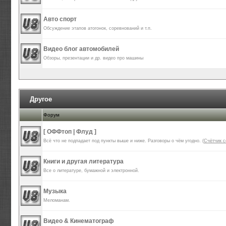
Авто спорт
Обсуждение этапов атогонок, соревнований и т.п.
Видео блог автомобилей
Обзоры, презентации и др. видео про машины
Другое
Форум
[ ОФФтоп | Флуд ]
Всё что не подпадает под пункты выше и ниже. Разговоры о чём угодно. (
Счётчик 
Книги и другая литература
Все о литературе, бумажной и электронной.
Музыка
Меломанам.
Видео & Кинематограф