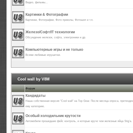
Видео, фильмы...
Картинки & Фотографии
Картинки, Фотографии, Фото приколы, Фотошоп и т.п.
Железо/Софт/IT технологии
Обсуждение железок, софта, электроники и др.
Компьютерные игры и не только
Всеми любимые игрушечки.
Cool wall by V8M
Форум
Кандидаты
Наша собственная версия "Cool wall" на Top Gear. После месяца опроса, претенд
ему категорию.
Особый холодильник крутости
Автомобили прошедшие фейс контроль, и которые круче чем железные яйца Stig'а.