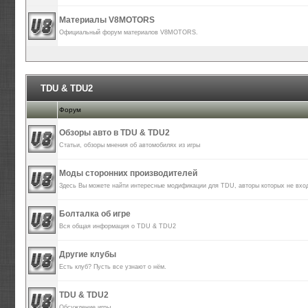
Материалы V8MOTORS
Официальный форум материалов V8MOTORS.
TDU & TDU2
Форум
Обзоры авто в TDU & TDU2
Статьи, обзоры мнения об автомобилях из игры
Моды сторонних производителей
Здесь Вы можете найти интересные модификации для TDU, авторы которых не вхо
Болталка об игре
Вся общая информация о TDU & TDU2
Другие клубы
Есть клуб? Пусть все узнают о нём.
TDU & TDU2
Обсуждение игры