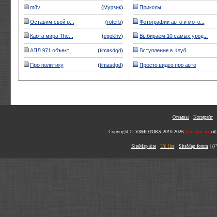
m8v
(
Мурзик
)
Приколы
Оставим свой р...
(
roterb
)
Фотографии авто и мото...
Карта мира The...
(
egokhv
)
Выбираем 10 самых урод...
АПЛ 971 объект...
(
timasdgd
)
Вступление в Клуб
Про политику
(
timasdgd
)
Просто видео про авто
Отзывы
·
Копирайт
·
Copyright ©
V8MOTORS
2010-2026
Хостинг от
uC
SiteMap site
·
Url list
·
SiteMap forum
|
({