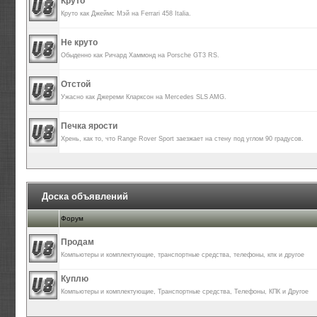
Круто
Круто как Джеймс Мэй на Ferrari 458 Italia.
Не круто
Обыденно как Ричард Хаммонд на Porsche GT3 RS.
Отстой
Ужасно как Джереми Кларксон на Mercedes SLS AMG.
Печка ярости
Хрень, как то, что Range Rover Sport заезжает на стену под углом 90 градусов.
Доска объявлений
Форум
Продам
Компьютеры и комплектующие, транспортные средства, телефоны, кпк и другое
Куплю
Компьютеры и комплектующие, Транспортные средства, Телефоны, КПК и Другое