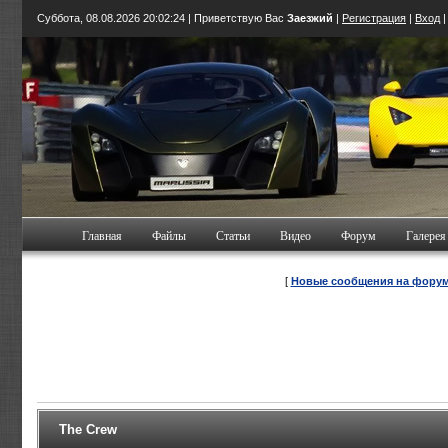
Суббота, 08.08.2026
20:02:25
| Приветствую Вас
Заезжий
|
Регистрация
|
Вход
Главная
Файлы
Статьи
Видео
Форум
Галерея
[
Новые сообщения на фору
The Crew