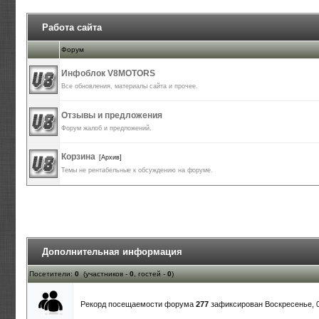
Работа сайта
Форум
Инфоблок V8MOTORS
Все обновления, материалы сайта и прочее.
Отзывы и предложения
Форум жалоб и предложений.
Корзина
[Архив]
Темы не рентабельные к обсуждению на форуме.
Дополнительная информация
Посетители:
0
(участников -
0
, гостей -
0
)
Рекорд посещаемости форума
277
зафиксирован Воскресенье, 05