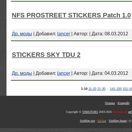
NFS PROSTREET STICKERS Patch 1.0
Др. моды
| Добавил:
lancer
| Автор: | Дата:
08.03.2012
STICKERS SKY TDU 2
Др. моды
| Добавил:
lancer
| Автор: | Дата:
04.03.2012
1-10
11-20
21-30
...
141-150
151-1
Отзывы
·
Копирайт
·
Copyright ©
V8MOTORS
2010-2026
Хостинг от
uC
SiteMap site
·
Url list
·
SiteMap forum
|
({