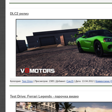
DLC2 релиз
Категория:
Test Drive
| Просмотров: 2385 | Добавил:
CapJS
| Дата:
13.04.2012
|
Комментарии (0
Test Drive: Ferrari Legends - парочка видео