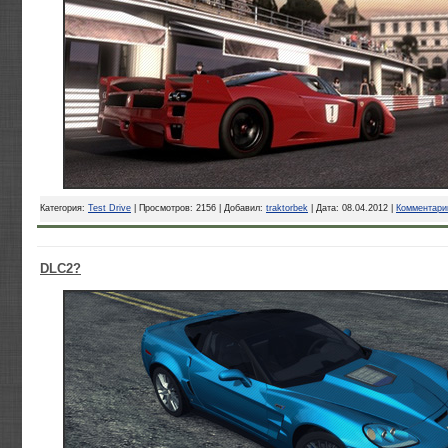
Категория:
Test Drive
| Просмотров: 2156 | Добавил:
traktorbek
| Дата:
08.04.2012
|
Комментарии
DLC2?