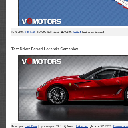
Категория:
v8mitter
| Просмотров: 1911 | Добавил:
CapJS
| Дата:
02.05.2012
Test Drive: Ferrari Legends Gameplay
Категория:
Test Drive
| Просмотров: 1981 | Добавил:
traktorbek
| Дата:
27.04.2012
|
Комментарии