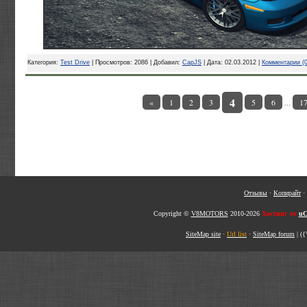
Категория:
Test Drive
| Просмотров: 2086 | Добавил:
CapJS
| Дата:
02.03.2012
|
Комментарии (0
4
«
1
2
3
5
6
1
...
Отзывы
·
Копирайт
·
Copyright ©
V8MOTORS
2010-2026
Хостинг от
uC
SiteMap site
·
Url list
·
SiteMap forum
|
({