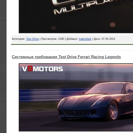
Категория:
Test Drive
| Просмотров: 2180 | Добавил:
traktorbek
| Дата:
07.06.2012
Системные требования Test Drive Ferrari Racing Legends