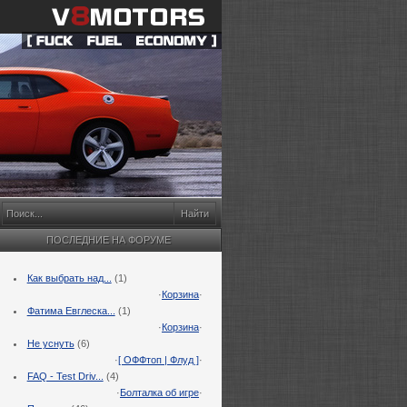
ПОСЛЕДНИЕ НА ФОРУМЕ
Как выбрать над...
(1)
·
Корзина
·
Фатима Евглеска...
(1)
·
Корзина
·
Не уснуть
(6)
·
[ ОФФтоп | Флуд ]
·
FAQ - Test Driv...
(4)
·
Болталка об игре
·