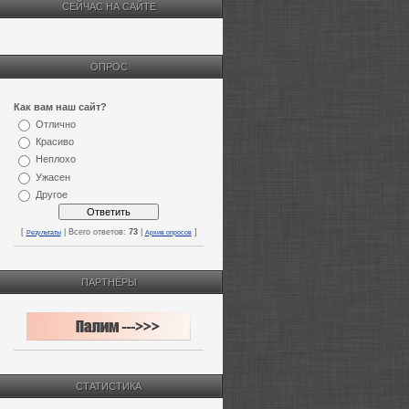
СЕЙЧАС НА САЙТЕ
ОПРОС
Как вам наш сайт?
Отлично
Красиво
Неплохо
Ужасен
Другое
[
| Всего ответов:
73
|
]
Результаты
Архив опросов
ПАРТНЁРЫ
СТАТИСТИКА