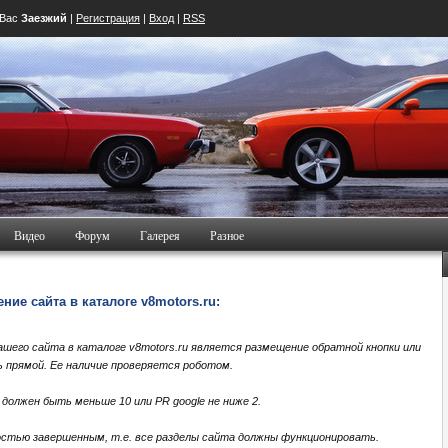
 Вас
Заезжий
|
Регистрация
|
Вход
|
RSS
Видео
Форум
Галерея
Разное
ие сайта в каталоге v8motors.ru:
шего сайта в каталоге v8motors.ru является размещение обратной кнопки или
ь прямой. Ее наличие проверяется роботом.
должен быть меньше 10 или PR google не ниже 2.
стью завершенным, т.е. все разделы сайта должны функционировать.