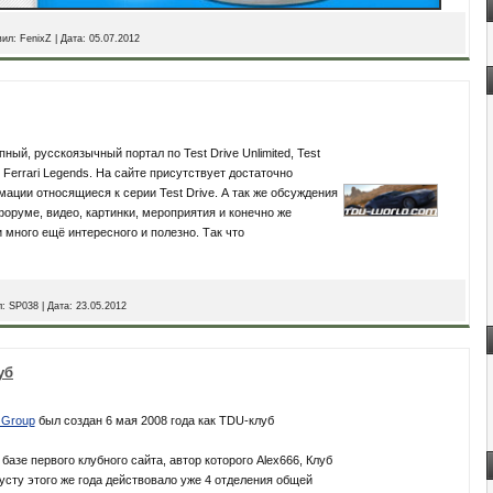
вил:
FenixZ
|
Дата:
05.07.2012
ный, русскоязычный портал по Test Drive Unlimited, Test
ve Ferrari Legends. На сайте присутствует достаточно
ации относящиеся к серии Test Drive. А так же обсуждения
 форуме, видео, картинки, мероприятия и конечно же
 много ещё интересного и полезно. Так что
л:
SP038
|
Дата:
23.05.2012
уб
_Group
был создан 6 мая 2008 года как TDU-клуб
 базе первого клубного сайта, автор которого Alex666, Клуб
усту этого же года действовало уже 4 отделения общей