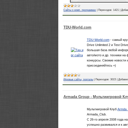
Сайты о комп. программах
|
Переходов:
1421
|
Доба
TDU-World.com
TDU-World.com
- самый круп
Drive Unlimited 2 и Test Dri
большая база любой информ
авто/мото и др. техники на
конкурсы. Свежие новости и
присоединяйтесь =)
Игровые сайты, порталы
|
Переходов:
3015
|
Добави
Armada Group - Мультиигровой Кл
Мультиигровой Клуб
Armda
Armada_Club.
С 26-го апреля 2008 года на
успешно развивался и к авг