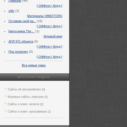
Приколы
(46)
·
[ ОФФтоп | Флуд ]
·
m8v
(2)
·
Материалы V8MOTORS
·
Оставим свой ра...
(16)
·
[ ОФФтоп | Флуд ]
·
Карта мира The ...
(1)
·
Игровой мир
·
АПЛ 971 объекта
(0)
·
[ ОФФтоп | Флуд ]
·
Про политику
(0)
·
[ ОФФтоп | Флуд ]
·
Все новые темы
КАТЕГОРИИ РАЗДЕЛА
Сайты об автомобилях
[0]
Игровые сайты, порталы
[2]
Сайты о комп. железе
[0]
Сайты о комп. программах
[1]