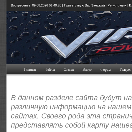
Воскресенье, 09.08.2026
01:49:21
| Приветствую Вас
Заезжий
|
Регистрация
|
В
Главная
Файлы
Статьи
Видео
Форум
Галерея
В данном разделе сайта будут н
различную информацию на нашем
сайтах. Своего рода эта страни
представлять собой карту нашег