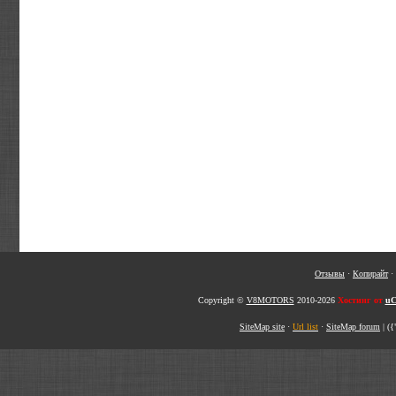
Отзывы
·
Копирайт
·
Copyright ©
V8MOTORS
2010-2026
Хостинг от
uC
SiteMap site
·
Url list
·
SiteMap forum
|
({