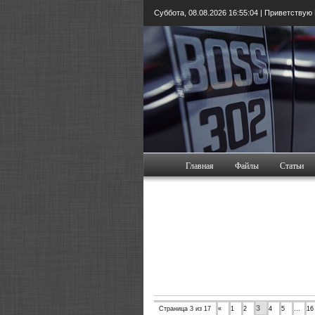
Суббота, 08.08.2026
16:55:05
| Приветствую
Главная
Файлы
Статьи
3
Страница
3
из
17
«
1
2
4
5
…
16