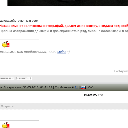
авила действуют для всех:
Независимо от количества фотографий, делаем их по центру, и кидаем под спой
Превью изображения до 300pxl и два скриншота в ряд, либо не более 604pxl в о
ть отзыв или предложения, пиши
сюда
=)
Сообщение
а: Воскресенье, 30.05.2010, 01:41:32 | Сообщение #
41
|
| Спб
BMW M5 E60
Открыть