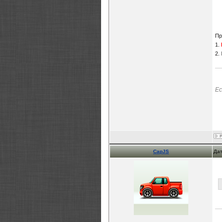
Пр
1.
2.
Ес
CapJS
Дат