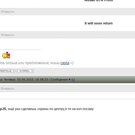
Открыть
It will soon return
Открыть
ть отзыв или предложения, пиши
сюда
=)
а: Четверг, 03.06.2010, 16:38:23 | Сообщение #
44
Открыть
pJS
, ещё раз сделаешь скрины по центру,я тя на кол посажу