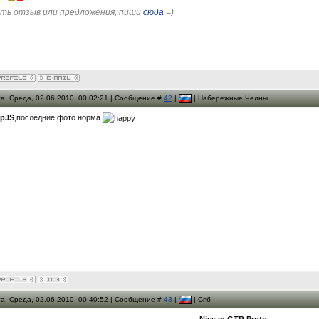
ть отзыв или предложения, пиши
сюда
=)
а: Среда, 02.06.2010, 00:02:21 | Сообщение #
42
|
| Набережные Челны
pJS
,последние фото норма
а: Среда, 02.06.2010, 00:40:52 | Сообщение #
43
|
| Спб
Nissan GTR Proto