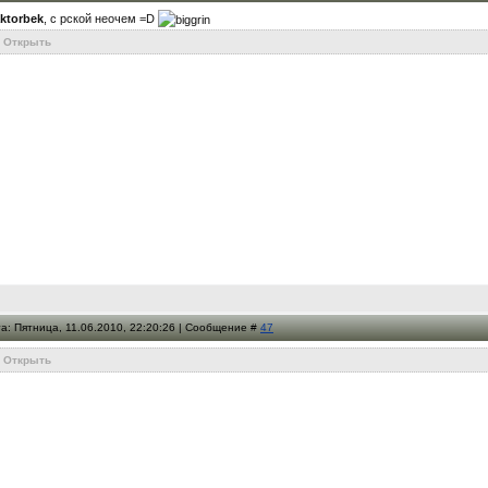
aktorbek
, с рской неочем =D
Открыть
а: Пятница, 11.06.2010, 22:20:26 | Сообщение #
47
Открыть