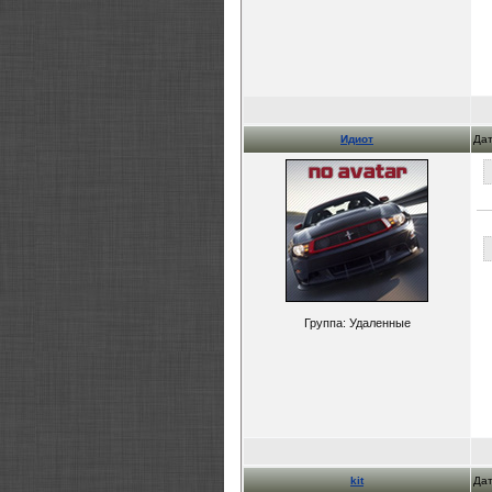
Идиот
Дат
Группа: Удаленные
kit
Дат