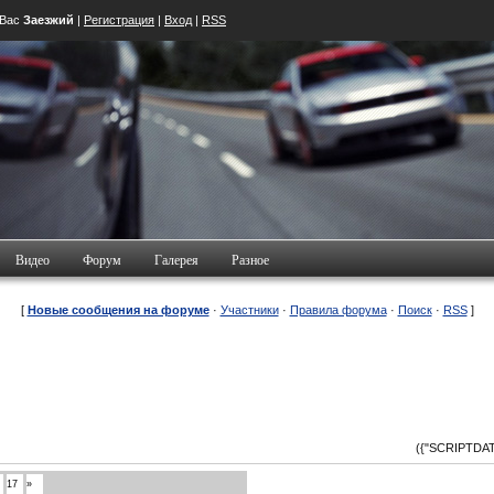
 Вас
Заезжий
|
Регистрация
|
Вход
|
RSS
Видео
Форум
Галерея
Разное
[
Новые сообщения на форуме
·
Участники
·
Правила форума
·
Поиск
·
RSS
]
({"SCRIPTDATA"
17
»