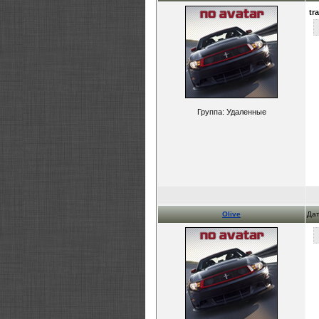
tr
Группа: Удаленные
Olive
Дат