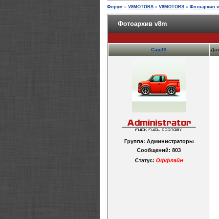
Форум
»
V8MOTORS
»
V8MOTORS
»
Фотоархив 
Фотоархив v8m
CapJS
Дат
Группа: Администраторы
Сообщений:
803
Статус:
Оффлайн