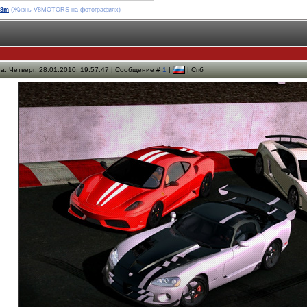
v8m
(Жизнь V8MOTORS на фотографиях)
а: Четверг, 28.01.2010, 19:57:47 | Сообщение #
1
|
| Спб