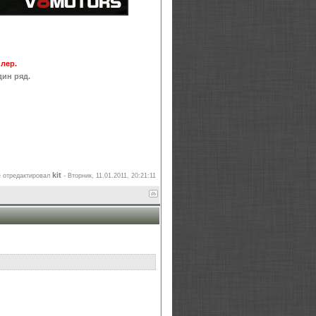
лер.
дин ряд.
kit
 отредактировал
-
Вторник, 11.01.2011, 20:21:11