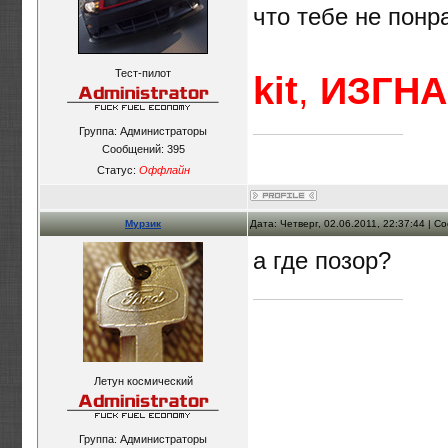
что тебе не понра
Тест-пилот
kit
,
ИЗГНА
Группа: Администраторы
Сообщений:
395
Статус:
Оффлайн
Мурзик
Дата: Четверг, 02.06.2011, 22:37:44 | 
а где позор?
Летун космический
Группа: Администраторы