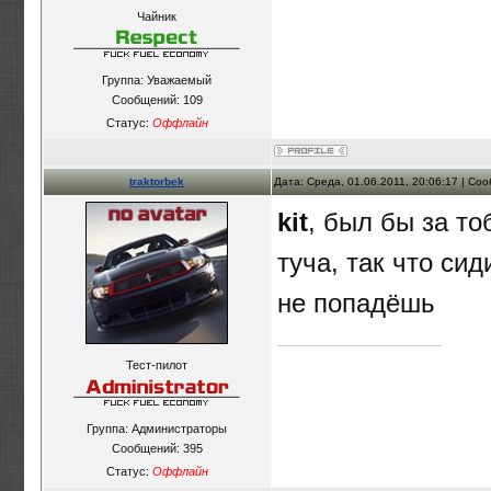
Чайник
Группа: Уважаемый
Сообщений:
109
Статус:
Оффлайн
traktorbek
Дата: Среда, 01.06.2011, 20:06:17 | С
kit
, был бы за то
туча, так что си
не попадёшь
Тест-пилот
Группа: Администраторы
Сообщений:
395
Статус:
Оффлайн