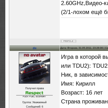
2.60GHz,Видео-к
(2/1-лохом ещё б
dip
Дата: Вторник, 31.05.2011, 23:26:06 | 
Игра в которой в
или TDU2): TDU2
Ник, в зависимос
Имя: Кирилл
Получил права
Возраст: 16 лет
Страна проживан
Группа: Уважаемый
Сообщений:
6