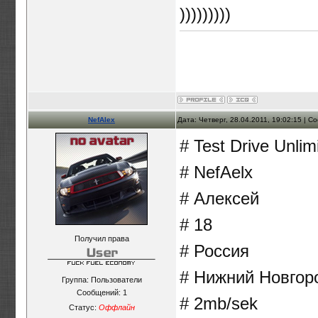
)))))))))
NefAlex
Дата: Четверг, 28.04.2011, 19:02:15 | 
# Test Drive Unlim
# NefAelx
# Алексей
# 18
Получил права
# Россия
# Нижний Новгор
Группа: Пользователи
Сообщений:
1
# 2mb/sek
Статус:
Оффлайн