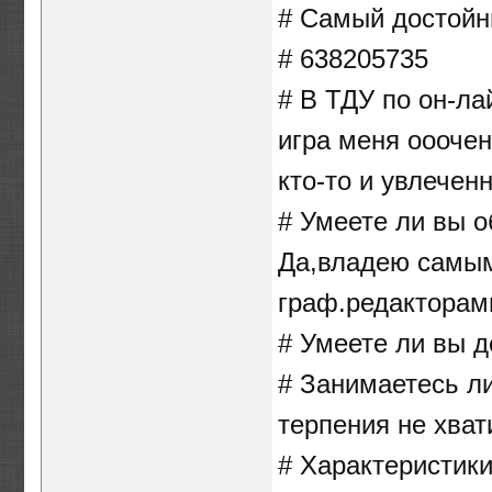
# Самый достойн
# 638205735
# В ТДУ по он-лай
игра меня ооочен
кто-то и увлечен
# Умеете ли вы 
Да,владею самы
граф.редакторам
# Умеете ли вы д
# Занимаетесь ли
терпения не хва
# Характеристики