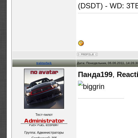
(DSDT) - WD: 3T
traktorbek
Дата: Понедельник, 06.06.2011, 14:26:
Панда199
,
React
Тест-пилот
Группа: Администраторы
Сообщений:
395