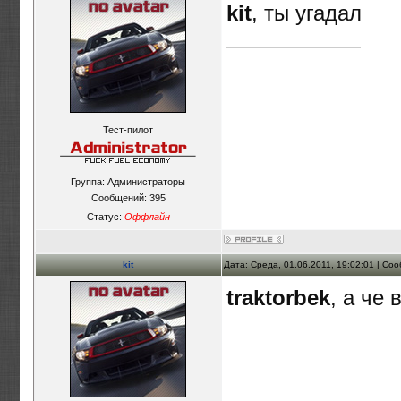
kit
, ты угадал
Тест-пилот
Группа: Администраторы
Сообщений:
395
Статус:
Оффлайн
kit
Дата: Среда, 01.06.2011, 19:02:01 | С
traktorbek
, а че 