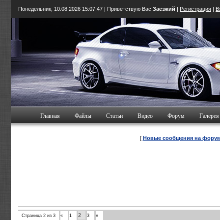
Понедельник, 10.08.2026
15:07:48
| Приветствую Вас
Заезжий
|
Регистрация
|
В
Главная
Файлы
Статьи
Видео
Форум
Галерея
[
Новые сообщения на фору
2
Страница
2
из
3
«
1
3
»