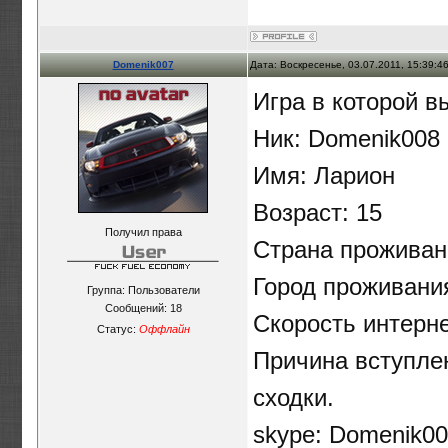
Domenik007
Дата: Воскресенье, 03.07.2011, 15:39:
Игра в которой в
Ник: Domenik008
Имя: Ларион
Возраст: 15
Получил права
Страна проживан
Город проживани
Группа: Пользователи
Сообщений:
18
Скорость интерне
Статус:
Оффлайн
Причина вступле
сходки.
skype: Domenik0