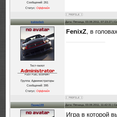
Сообщений:
261
Статус:
Оффлайн
traktorbek
Дата: Пятница, 03.06.2011, 07:23:27 |
FenixZ
, в голов
Тест-пилот
Группа: Администраторы
Сообщений:
395
Статус:
Оффлайн
Панда199
Дата: Пятница, 03.06.2011, 11:42:31 | 
Игра в которой в