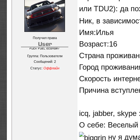
или TDU2): да пох
Ник, в зависимо
Имя:Илья
Получил права
Возраст:16
Страна проживани
Группа: Пользователи
Сообщений:
2
Город проживания
Статус:
Оффлайн
Скорость интерне
Причина вступлен
мудак
icq, jabber, skyp
О себе: Веселый 
ну я дума