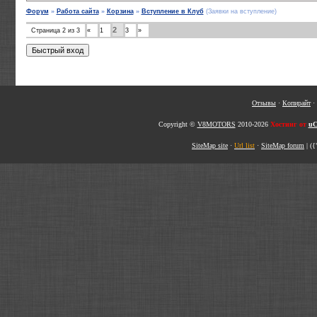
Форум
»
Работа сайта
»
Корзина
»
Вступление в Клуб
(Заявки на вступление)
2
Страница
2
из
3
«
1
3
»
Отзывы
·
Копирайт
·
Copyright ©
V8MOTORS
2010-2026
Хостинг от
uC
SiteMap site
·
Url list
·
SiteMap forum
|
({