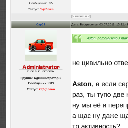
Сообщений:
395
Статус:
Оффлайн
CapJS
Дата: Воскресенье, 03.07.2011, 15:22:
Aston, потому что я так
не цивильно отве
Группа: Администраторы
Aston
, а если с
Сообщений:
803
Статус:
Оффлайн
раз, ты тупо две
ну мы её и переп
а щас ну даже ща
то активность?