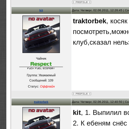
kit
Дата: Четверг, 02.06.2011, 12:26:45 | 
traktorbek
, кося
посмотреть,можно
клуб,сказал нел
Чайник
Группа: Уважаемый
Сообщений:
109
Статус:
Оффлайн
traktorbek
Дата: Четверг, 02.06.2011, 12:40:50 | 
kit
, 1. Выпилил в
2. К ебеням снёс