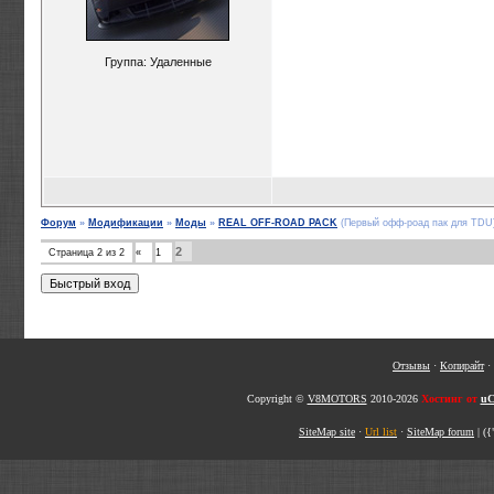
Группа: Удаленные
Форум
»
Модификации
»
Моды
»
REAL OFF-ROAD PACK
(Первый офф-роад пак для TDU
2
Страница
2
из
2
«
1
Отзывы
·
Копирайт
·
Copyright ©
V8MOTORS
2010-2026
Хостинг от
uC
SiteMap site
·
Url list
·
SiteMap forum
|
({