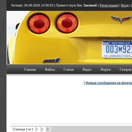
Четверг, 06.08.2026
14:56:54
| Приветствую Вас
Заезжий
|
Регистрация
|
Вход
|
Главная
Файлы
Статьи
Видео
Форум
Галерея
[
Новые сообщения на фору
2
Страница
2
из
2
«
1