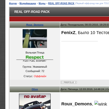
Форум
»
Модификации
»
Моды
»
REAL OFF-ROAD PACK
(Первый офф-роад пак для TDU
REAL OFF-ROAD PACK
Roux_Demons
Дата: Понедельник, 08.03.2010, 19:25:
FenixZ
, Было 10 Тесто
Вольная Птица
Группа: Уважаемый
Сообщений:
72
Статус:
Оффлайн
Olive
Дата: Пятница, 12.03.2010, 14:48:24 |
Roux_Demons
,