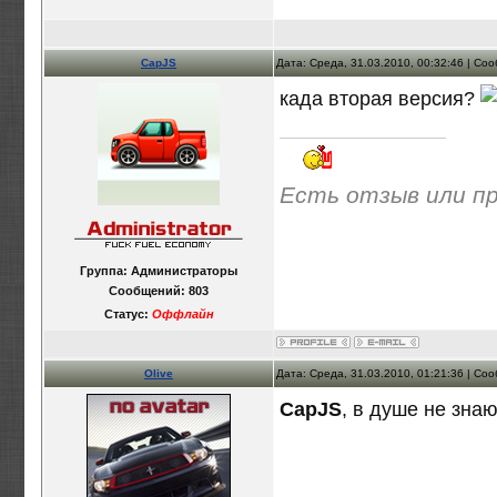
CapJS
Дата: Среда, 31.03.2010, 00:32:46 | С
када вторая версия?
Есть отзыв или п
Группа: Администраторы
Сообщений:
803
Статус:
Оффлайн
Olive
Дата: Среда, 31.03.2010, 01:21:36 | С
CapJS
, в душе не зна