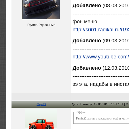
Добавлено
(08.03.2010
--------------------------------
фон меню
Группа: Удаленные
http://s001.radikal.ru/
Добавлено
(09.03.2010
--------------------------------
http://www.youtube.c
Добавлено
(12.03.2010
--------------------------------
ээ эта, надабы в инста
CapJS
Дата: Пятница, 12.03.2010, 15:17:51 |
Оффтоп
FenixZ
, да ты оказывается ещё и мо