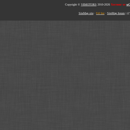
Copyright ©
V8MOTORS
2010-2026
Хостинг от
uC
SiteMap site
·
Url list
·
SiteMap forum
|
({