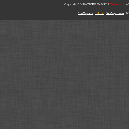
Copyright ©
V8MOTORS
2010-2026
Хостинг от
uC
SiteMap site
·
Url list
·
SiteMap forum
|
({