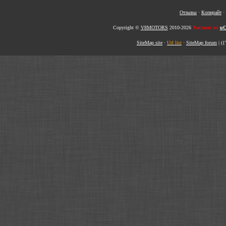
Отзывы
·
Копирайт
·
Copyright ©
V8MOTORS
2010-2026
Хостинг от
uC
SiteMap site
·
Url list
·
SiteMap forum
|
({