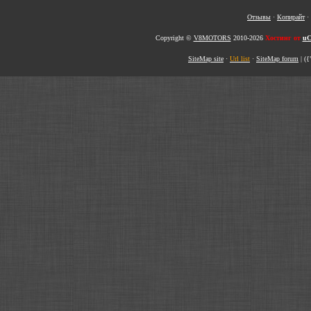
Отзывы
·
Копирайт
·
Copyright ©
V8MOTORS
2010-2026
Хостинг от
uC
SiteMap site
·
Url list
·
SiteMap forum
|
({