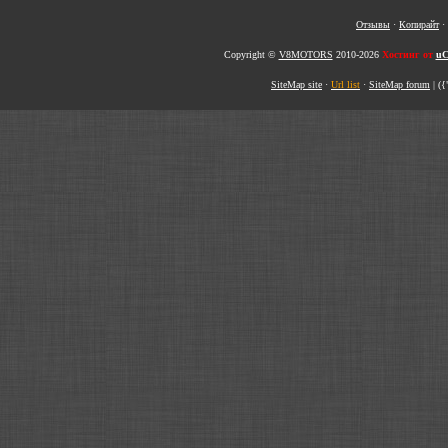
Отзывы
·
Копирайт
·
Copyright ©
V8MOTORS
2010-2026
Хостинг от
uC
SiteMap site
·
Url list
·
SiteMap forum
|
({