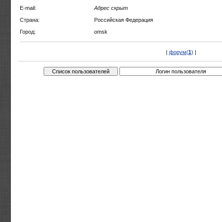
E-mail:
Адрес скрыт
Страна:
Российская Федерация
Город:
omsk
|
форум(
1
)
|