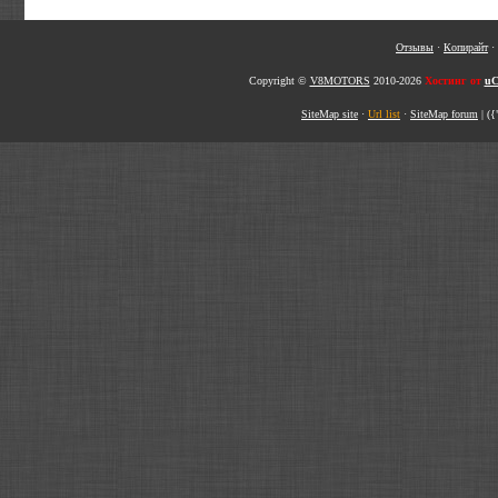
Отзывы
·
Копирайт
·
Copyright ©
V8MOTORS
2010-2026
Хостинг от
uC
SiteMap site
·
Url list
·
SiteMap forum
|
({