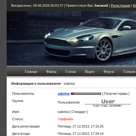
Воскресенье, 09.08.2026
00:03:38
| Приветствую Вас
Заезжий
|
Регистрация
|
В
Главная
Файлы
Статьи
Видео
Форум
Галерея
Информация о пользователе
-
sabrina
Пользователь:
sabrina
[ Получил права ]
Группа:
Пользователи
Имя:
sabrina [ Стандарт ]
Статус:
Оффлайн
Дата регистрации:
Пятница, 27.12.2013, 17:16:25
Дата входа:
Пятница, 27.12.2013, 17:26:14