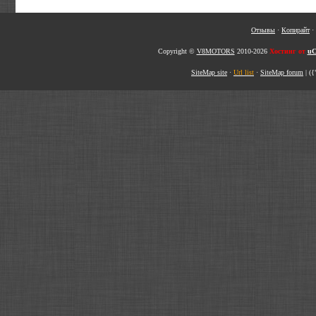
Отзывы
·
Копирайт
·
Copyright ©
V8MOTORS
2010-2026
Хостинг от
uC
SiteMap site
·
Url list
·
SiteMap forum
|
({