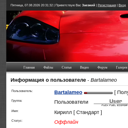
Пятница, 07.08.2026
20:31:32
| Приветствую Вас
Заезжий
|
Регистрация
|
Вход
Главная
Файлы
Статьи
Видео
Форум
Галерея
Информация о пользователе
-
Bartalameo
Пользователь:
Bartalameo
[ Пол
Группа:
Пользователи
Имя:
Кирилл [ Стандарт ]
Статус:
Оффлайн