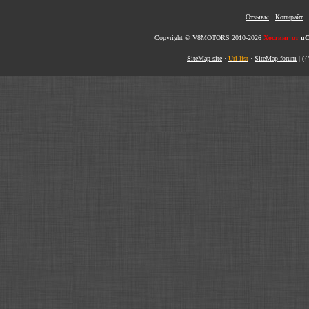
Отзывы
·
Копирайт
·
Copyright ©
V8MOTORS
2010-2026
Хостинг от
uC
SiteMap site
·
Url list
·
SiteMap forum
|
({