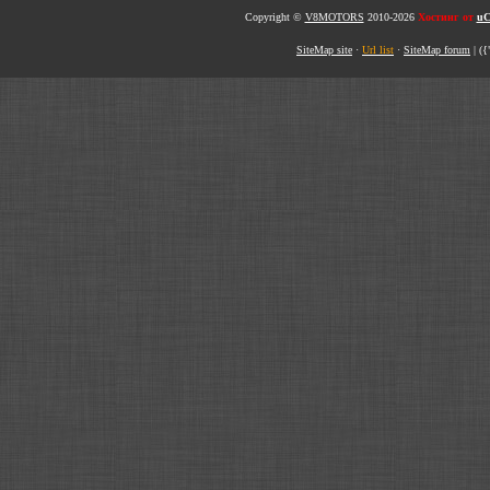
Copyright ©
V8MOTORS
2010-2026
Хостинг от
uC
SiteMap site
·
Url list
·
SiteMap forum
|
({