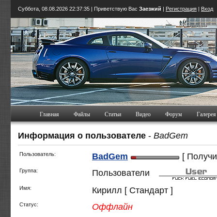
Суббота, 08.08.2026
22:37:36
| Приветствую Вас
Заезжий
|
Регистрация
|
Вход
Главная
Файлы
Статьи
Видео
Форум
Галерея
Информация о пользователе
-
BadGem
Пользователь:
BadGem
[ Получи
Группа:
Пользователи
Имя:
Кирилл [ Стандарт ]
Статус:
Оффлайн