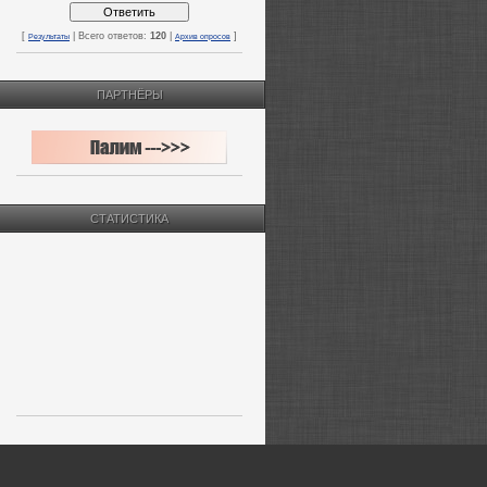
[
| Всего ответов:
120
|
]
Результаты
Архив опросов
ПАРТНЁРЫ
СТАТИСТИКА