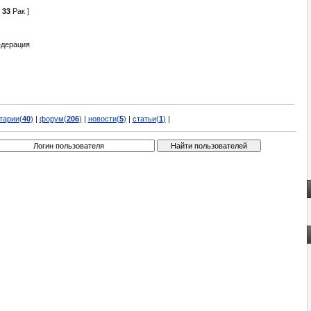
[
33
Рак ]
едерация
тарии(
40
)
|
форум(
206
)
|
новости(
5
)
|
статьи(
1
)
|