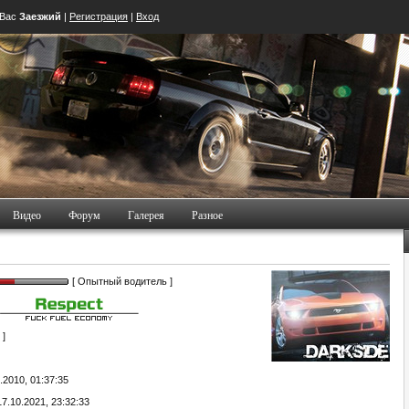
 Вас
Заезжий
|
Регистрация
|
Вход
Видео
Форум
Галерея
Разное
[ Опытный водитель ]
 ]
.2010, 01:37:35
7.10.2021, 23:32:33