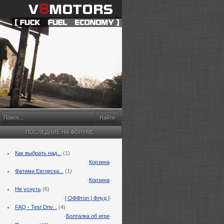
ПОСЛЕДНИЕ НА ФОРУМЕ
Как выбрать над...
(1)
·
Корзина
·
Фатима Евглеска...
(1)
·
Корзина
·
Не уснуть
(6)
·
[ ОФФтоп | Флуд ]
·
FAQ - Test Driv...
(4)
·
Болталка об игре
·