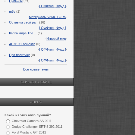
Приколы
(46)
·
[ ОФФтоп | Флуд ]
·
m8v
(2)
·
Материалы V8MOTORS
·
Оставим свой ра...
(16)
·
[ ОФФтоп | Флуд ]
·
Карта мира The ...
(1)
·
Игровой мир
·
АПЛ 971 объекта
(0)
·
[ ОФФтоп | Флуд ]
·
Про политику
(0)
·
[ ОФФтоп | Флуд ]
·
Все новые темы
СЕЙЧАС НА САЙТЕ
ОПРОС
Какой из этих авто лучший?
Chevrolet Camaro SS 2011
Dodge Challenger SRT-8 392 2011
Ford Mustang GT 2012