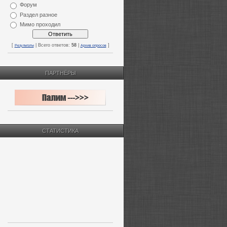
Форум
Раздел разное
Мимо проходил
[
| Всего ответов:
58
|
]
Результаты
Архив опросов
ПАРТНЁРЫ
СТАТИСТИКА