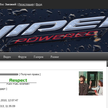
 Вас
Заезжий
|
Регистрация
|
Вход
Видео
Форум
Галерея
Разное
[ Получил права ]
дарт ]
.2010, 12:07:47
013, 11:35:09