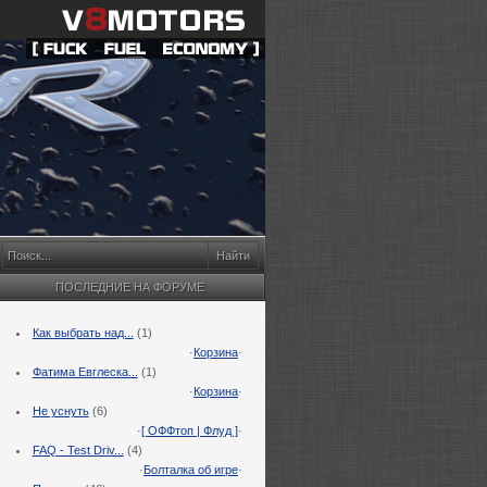
ПОСЛЕДНИЕ НА ФОРУМЕ
Как выбрать над...
(1)
·
Корзина
·
Фатима Евглеска...
(1)
·
Корзина
·
Не уснуть
(6)
·
[ ОФФтоп | Флуд ]
·
FAQ - Test Driv...
(4)
·
Болталка об игре
·