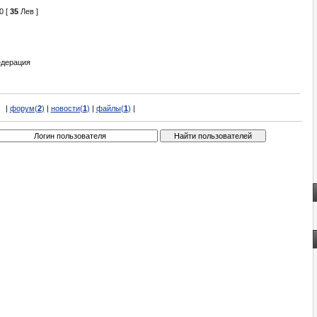
0 [
35
Лев ]
едерация
|
форум(
2
)
|
новости(
1
)
|
файлы(
1
)
|