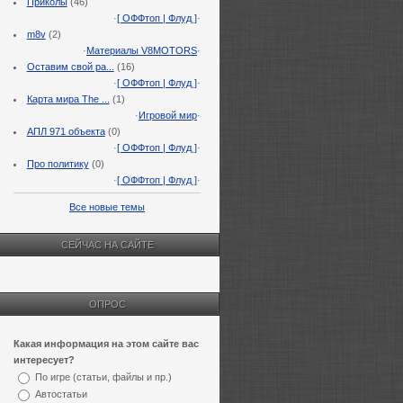
Приколы
(46)
·
[ ОФФтоп | Флуд ]
·
m8v
(2)
·
Материалы V8MOTORS
·
Оставим свой ра...
(16)
·
[ ОФФтоп | Флуд ]
·
Карта мира The ...
(1)
·
Игровой мир
·
АПЛ 971 объекта
(0)
·
[ ОФФтоп | Флуд ]
·
Про политику
(0)
·
[ ОФФтоп | Флуд ]
·
Все новые темы
СЕЙЧАС НА САЙТЕ
ОПРОС
Какая информация на этом сайте вас
интересует?
По игре (статьи, файлы и пр.)
Автостатьи