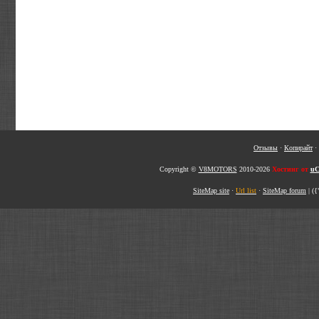
Отзывы
·
Копирайт
·
Copyright ©
V8MOTORS
2010-2026
Хостинг от
uC
SiteMap site
·
Url list
·
SiteMap forum
|
({