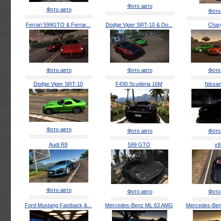
Фото авто
Фото авто
Фото
Ferrari 599GTO & Ferrar...
Dodge Viper SRT-10 & Do...
Char
Фото авто
Фото авто
Фото
Dodge Viper SRT-10
F430 Scuderia 16M
Nissa
Фото авто
Фото авто
Фото
Audi R8
599 GTO
v
Фото авто
Фото авто
Фото
Ford Mustang Fastback &...
Mercedes-Benz ML 63 AMG
Mercedes-Be