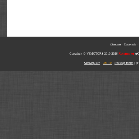
Отзывы
·
Копирайт
·
Copyright ©
V8MOTORS
2010-2026
Хостинг от
uC
SiteMap site
·
Url list
·
SiteMap forum
|
({