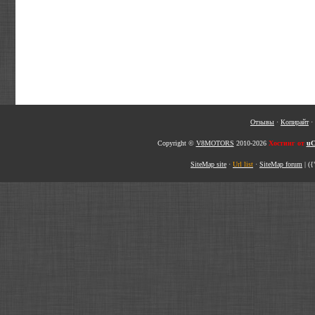
Отзывы
·
Копирайт
·
Copyright ©
V8MOTORS
2010-2026
Хостинг от
uC
SiteMap site
·
Url list
·
SiteMap forum
|
({