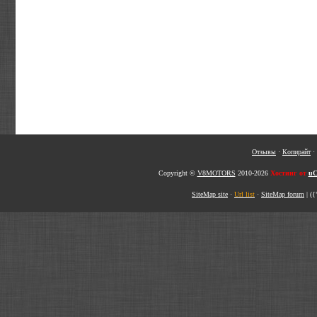
Отзывы
·
Копирайт
·
Copyright ©
V8MOTORS
2010-2026
Хостинг от
uC
SiteMap site
·
Url list
·
SiteMap forum
|
({