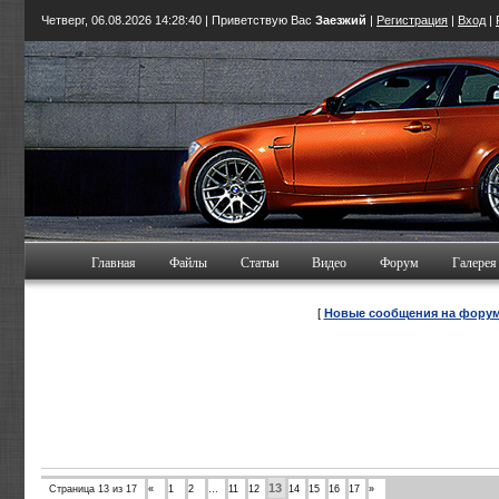
Четверг, 06.08.2026
14:28:42
| Приветствую Вас
Заезжий
|
Регистрация
|
Вход
|
Главная
Файлы
Статьи
Видео
Форум
Галерея
[
Новые сообщения на фору
13
Страница
13
из
17
«
1
2
…
11
12
14
15
16
17
»