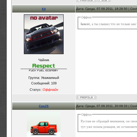
kit
Дата: Среда, 07.09.2011, 18:28:50 | Со
Оффтоп
lancer
, а ты слышал что не только ка
Чайник
Группа: Уважаемый
Сообщений:
109
Статус:
Оффлайн
CapJS
Дата: Среда, 07.09.2011, 20:09:33 | Со
Оффтоп
Рустам не обращай внимания, он сво
тут уже пошла реакция, не остановит