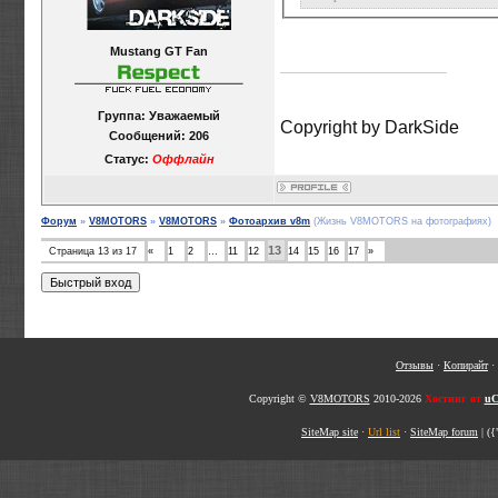
Mustang GT Fan
Группа: Уважаемый
Copyright by DarkSide
Сообщений:
206
Статус:
Оффлайн
Форум
»
V8MOTORS
»
V8MOTORS
»
Фотоархив v8m
(Жизнь V8MOTORS на фотографиях)
13
Страница
13
из
17
«
1
2
…
11
12
14
15
16
17
»
Отзывы
·
Копирайт
·
Copyright ©
V8MOTORS
2010-2026
Хостинг от
uC
SiteMap site
·
Url list
·
SiteMap forum
|
({