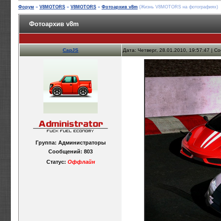
Форум
»
V8MOTORS
»
V8MOTORS
»
Фотоархив v8m
(Жизнь V8MOTORS на фотографиях)
Фотоархив v8m
CapJS
Дата: Четверг, 28.01.2010, 19:57:47 | 
Группа: Администраторы
Сообщений:
803
Статус:
Оффлайн