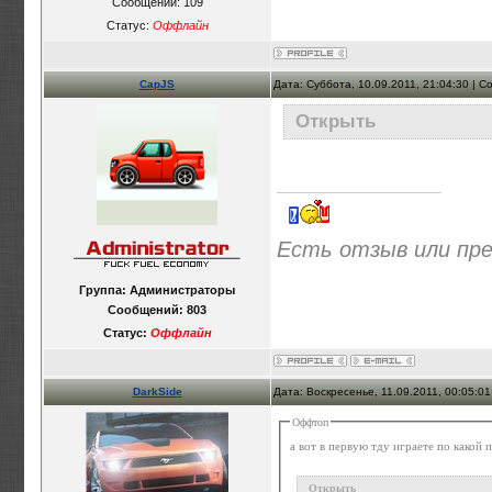
Сообщений:
109
Статус:
Оффлайн
CapJS
Дата: Суббота, 10.09.2011, 21:04:30 | 
Открыть
Есть отзыв или пр
Группа: Администраторы
Сообщений:
803
Статус:
Оффлайн
DarkSide
Дата: Воскресенье, 11.09.2011, 00:05:0
Оффтоп
а вот в первую тду играете по какой 
Открыть