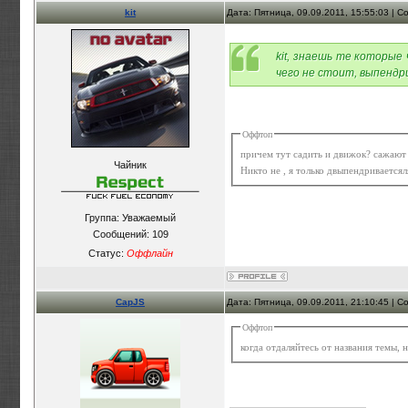
kit
Дата: Пятница, 09.09.2011, 15:55:03 | 
kit, знаешь те которые
чего не стоит, выпендр
Оффтоп
причем тут садить и движок? сажают 
Чайник
Никто не , я только двыпендриваетсял
Группа: Уважаемый
Сообщений:
109
Статус:
Оффлайн
CapJS
Дата: Пятница, 09.09.2011, 21:10:45 | 
Оффтоп
когда отдаляйтесь от названия темы