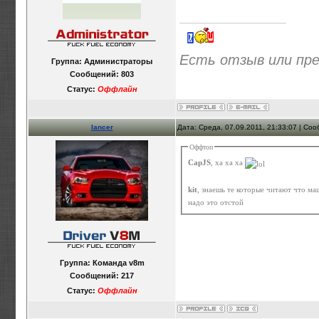
Есть отзыв или пр
Группа: Администраторы
Сообщений:
803
Статус:
Оффлайн
lancer
Дата: Среда, 07.09.2011, 21:33:07 | Со
Оффтоп
CapJS
, ха ха ха
kit
, знаешь те которые читают что ма
надо это отстой
Группа: Команда v8m
Сообщений:
217
Статус:
Оффлайн