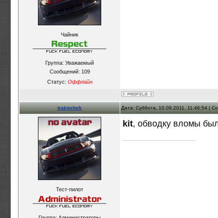
Чайник
Группа: Уважаемый
Сообщений:
109
Статус:
Оффлайн
traktorbek
Дата: Суббота, 10.09.2011, 11:46:54 | 
kit
, обводку вломы был
Тест-пилот
Группа: Администраторы