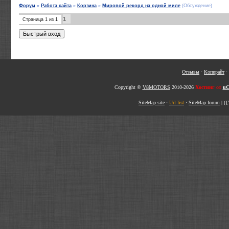
Форум
»
Работа сайта
»
Корзина
»
Мировой рекорд на одной миле
(Обсуждение)
1
Страница
1
из
1
Отзывы
·
Копирайт
·
Copyright ©
V8MOTORS
2010-2026
Хостинг от
uC
SiteMap site
·
Url list
·
SiteMap forum
|
({