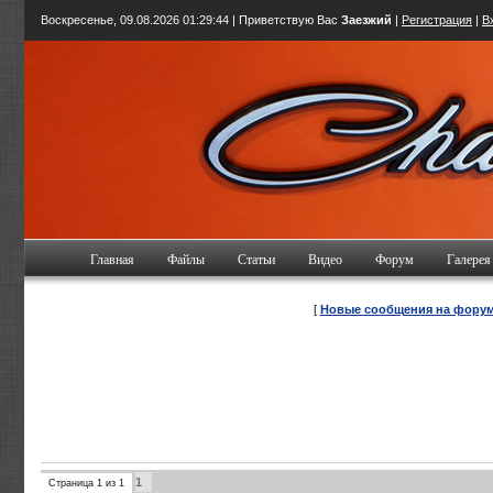
Воскресенье, 09.08.2026
01:29:45
| Приветствую Вас
Заезжий
|
Регистрация
|
В
Главная
Файлы
Статьи
Видео
Форум
Галерея
[
Новые сообщения на фору
1
Страница
1
из
1