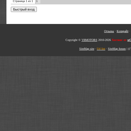
1
Страница
1
из
1
Отзывы
·
Копирайт
·
Copyright ©
V8MOTORS
2010-2026
Хостинг от
uC
SiteMap site
·
Url list
·
SiteMap forum
|
({