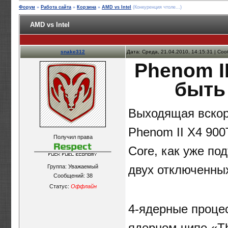
Форум
»
Работа сайта
»
Корзина
»
AMD vs Intel
(Конкуренция чтоле...)
AMD vs Intel
snake312
Дата: Среда, 21.04.2010, 14:15:31 | С
Phenom I
быть
Выходящая вскор
Phenom II X4 900
Получил права
Core, как уже по
двух отключенны
Группа: Уважаемый
Сообщений:
38
Статус:
Оффлайн
4-ядерные процес
ядерном чипе «Th