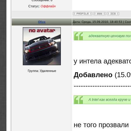
Статус:
Оффлайн
Olive
Дата: Среда, 15.09.2010, 18:40:53 | С
адекватную ценовую по
у интела адекват
Группа: Удаленные
Добавлено
(15.0
------------------------
А Intel как всегда круче 
не того прозвал