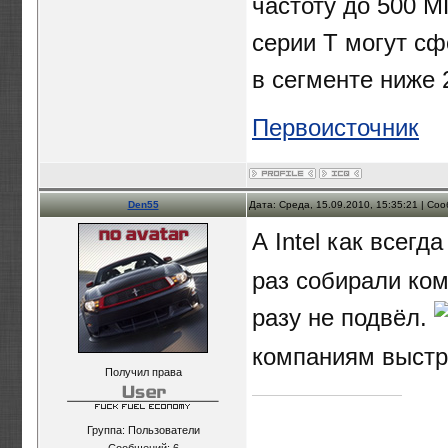
частоту до 500 М
серии T могут с
в сегменте ниже 
Первоисточник
Den55
Дата: Среда, 15.09.2010, 15:35:21 | С
А Intel как всегд
раз собирали комп
разу не подвёл.
компаниям выстр
Получил права
Группа: Пользователи
Сообщений:
6