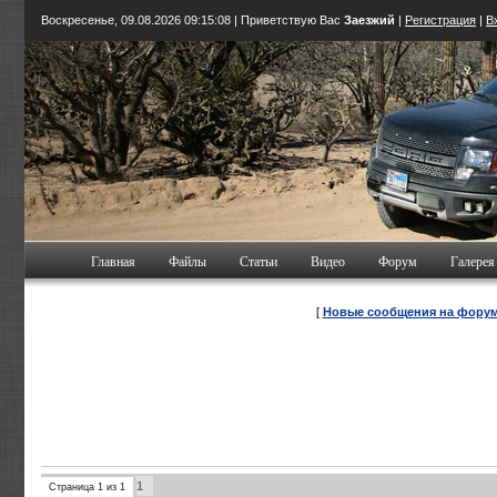
Воскресенье, 09.08.2026
09:15:09
| Приветствую Вас
Заезжий
|
Регистрация
|
В
Главная
Файлы
Статьи
Видео
Форум
Галерея
[
Новые сообщения на фору
1
Страница
1
из
1