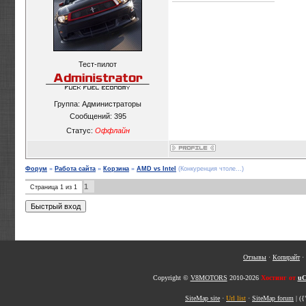
Тест-пилот
Группа: Администраторы
Сообщений:
395
Статус:
Оффлайн
Форум
»
Работа сайта
»
Корзина
»
AMD vs Intel
(Конкуренция чтоле...)
1
Страница
1
из
1
Отзывы
·
Копирайт
·
Copyright ©
V8MOTORS
2010-2026
Хостинг от
uC
SiteMap site
·
Url list
·
SiteMap forum
|
({