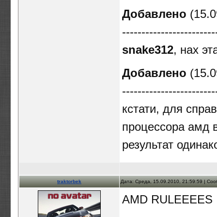
Добавлено
(15.0
------------------------
snake312
, нах э
Добавлено
(15.0
------------------------
кстати, для спра
процессора амд в
результат одина
traktorbek
Дата: Среда, 15.09.2010, 21:59:59 | С
AMD RULEEEES