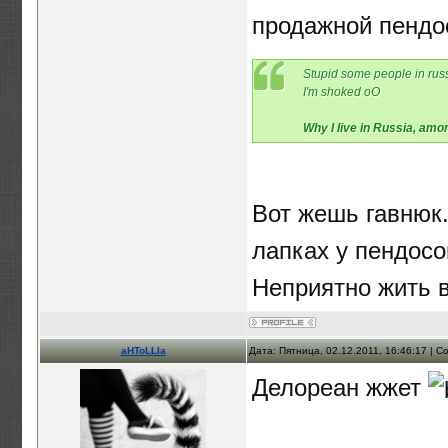
продажной пендос
Stupid some people in rus
I'm shoked oO
Why I live in Russia, am
Вот жешь гавнюк
лапках у пендосов
Неприятно жить в
aHToLLIa
Дата: Пятница, 02.12.2011, 16:46:17 | 
Делореан жжет