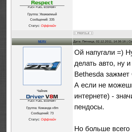
Группа: Уважаемый
Сообщений:
335
Статус:
Оффлайн
NERV
Дата: Пятница, 02.12.2011, 14:36:16 | 
Ой напугали =) Н
делать авто, ну 
Bethesda зажмет C
А если не можешь
Чайник
интернете) - зна
пендосы.
Группа: Команда v8m
Сообщений:
73
Статус:
Оффлайн
Но больше всего 