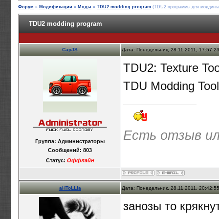
Форум
»
Модификации
»
Моды
»
TDU2 modding program
(TDU2 программы для моддинга
TDU2 modding program
CapJS
Дата: Понедельник, 28.11.2011, 17:57:
TDU2: Texture Too
TDU Modding Tools
Есть отзыв ил
Группа: Администраторы
Сообщений:
803
Статус:
Оффлайн
aHToLLIa
Дата: Понедельник, 28.11.2011, 20:42:
занозы то крякну