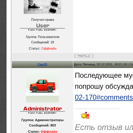
Получил права
Группа: Пользователи
Сообщений:
18
Статус:
Оффлайн
CapJS
Дата: Пятница, 02.12.2011, 18:21:18 | 
Последующее мус
попрошу обсужда
02-170#comments
Группа: Администраторы
Есть отзыв ил
Сообщений:
803
Статус:
Оффлайн