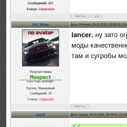
Сообщений:
217
Статус:
Оффлайн
DeD_Ma3au
Дата: Вторник, 29.11.2011, 22:09:30 | 
lancer
, ну зато 
моды качественне
там и сугробы мо
Получил права
Группа: Уважаемый
Сообщений:
15
Статус:
Оффлайн
CapJS
Дата: Среда, 30.11.2011, 09:35:11 | Со