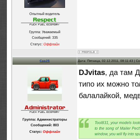
Опытный водитель
Группа: Уважаемый
Сообщений:
335
Статус:
Оффлайн
CapJS
Дата: Пятница, 02.12.2011, 08:11:43 | 
DJvitas
, да там 
типо их можно то
балалайкой, мед
Группа: Администраторы
Tool831, your models look 
Сообщений:
803
to the song of Mailer Pech
Статус:
Оффлайн
window, you will fly into s