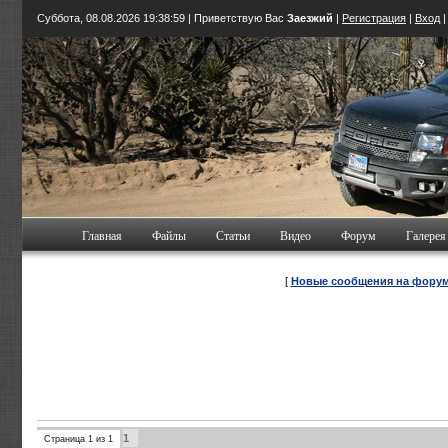
Суббота, 08.08.2026
19:39:00
| Приветствую Вас
Заезжий
|
Регистрация
|
Вход
Главная
Файлы
Статьи
Видео
Форум
Галерея
[
Новые сообщения на фору
1
Страница
1
из
1