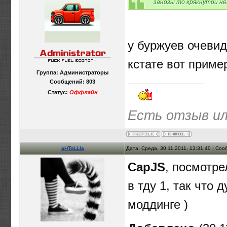
занозы то крякнутой не
у буржуев очевид
кстате вот приме
Группа: Администраторы
Сообщений:
803
Статус:
Оффлайн
Есть отзыв ил
aHToLLIa
Дата: Среда, 30.11.2011, 13:31:40 | Со
CapJS
, посмотре
в тду 1, так что
моддинге )