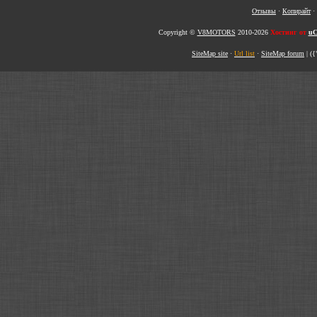
Отзывы
·
Копирайт
·
Copyright ©
V8MOTORS
2010-2026
Хостинг от
uC
SiteMap site
·
Url list
·
SiteMap forum
|
({