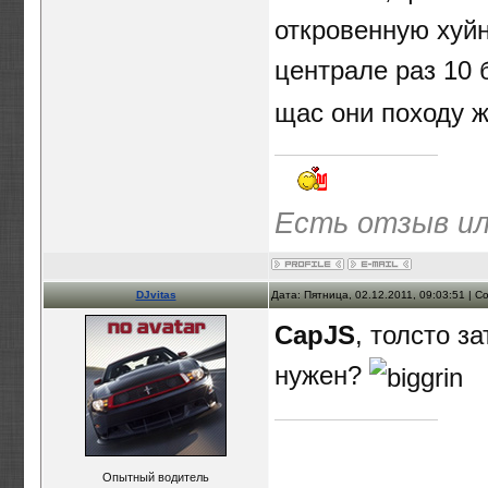
откровенную хуйн
централе раз 10
щас они походу ж
Есть отзыв ил
DJvitas
Дата: Пятница, 02.12.2011, 09:03:51 | 
CapJS
, толсто з
нужен?
Опытный водитель