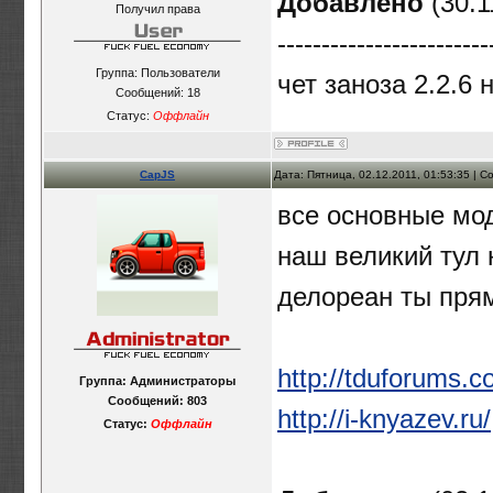
Добавлено
(30.1
Получил права
------------------------
Группа: Пользователи
чет заноза 2.2.6
Сообщений:
18
Статус:
Оффлайн
CapJS
Дата: Пятница, 02.12.2011, 01:53:35 | 
все основные мо
наш великий тул 
делореан ты прям
http://tduforums.
Группа: Администраторы
Сообщений:
803
http://i-knyazev.ru/
Статус:
Оффлайн