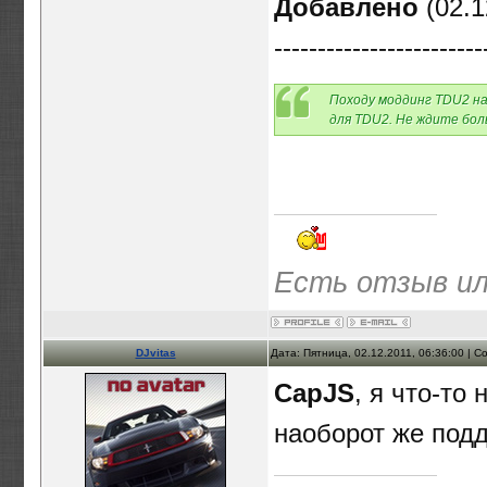
Добавлено
(02.1
------------------------
Походу моддинг TDU2 на
для TDU2. Не ждите бол
Есть отзыв ил
DJvitas
Дата: Пятница, 02.12.2011, 06:36:00 | 
CapJS
, я что-то
наоборот же подд