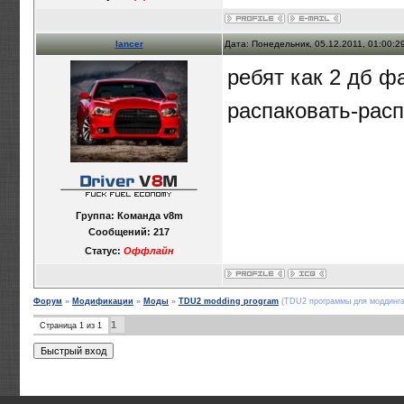
lancer
Дата: Понедельник, 05.12.2011, 01:00:
ребят как 2 дб ф
распаковать-расп
Группа: Команда v8m
Сообщений:
217
Статус:
Оффлайн
Форум
»
Модификации
»
Моды
»
TDU2 modding program
(TDU2 программы для моддинга
1
Страница
1
из
1