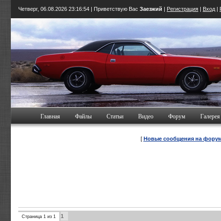
Четверг, 06.08.2026
23:16:55
| Приветствую Вас
Заезжий
|
Регистрация
|
Вход
|
Главная
Файлы
Статьи
Видео
Форум
Галерея
[
Новые сообщения на фору
1
Страница
1
из
1