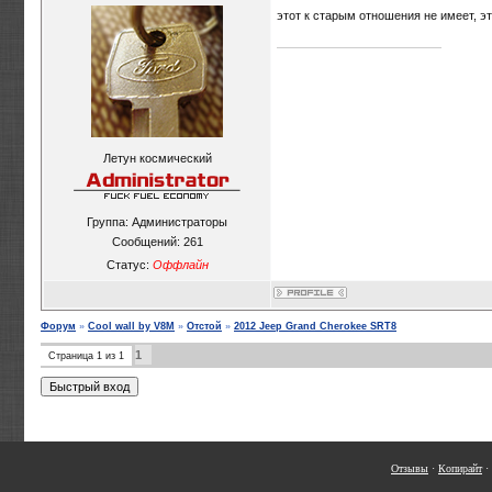
этот к старым отношения не имеет, эт
Летун космический
Группа: Администраторы
Сообщений:
261
Статус:
Оффлайн
Форум
»
Cool wall by V8M
»
Отстой
»
2012 Jeep Grand Cherokee SRT8
1
Страница
1
из
1
Отзывы
·
Копирайт
·