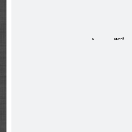
4
.
отстой