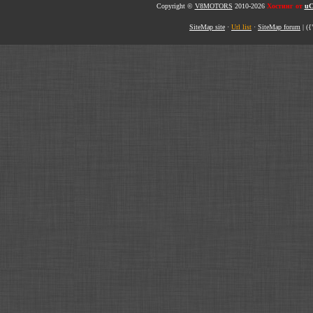
Copyright ©
V8MOTORS
2010-2026
Хостинг от
uC
SiteMap site
·
Url list
·
SiteMap forum
|
({