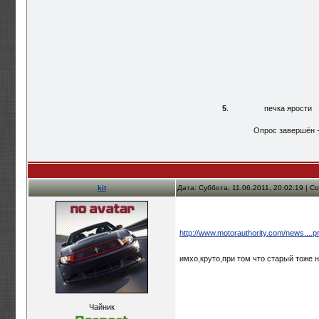
5
.
печка ярости
Опрос завершён - 
kit
Дата: Суббота, 11.06.2011, 20:02:19 | 
http://www.motorauthority.com/news....p
имхо,круто,при том что старый тоже 
Чайник