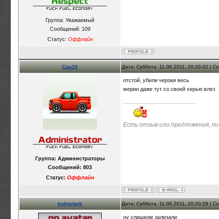
Группа: Уважаемый
Сообщений:
109
Статус:
Оффлайн
CapJS
Дата: Суббота, 11.06.2011, 20:20:02 | 
отстой, убили чероки весь
мерин даже тут со своей херью влез
Есть отзыв или предложения, п
Группа: Администраторы
Сообщений:
803
Статус:
Оффлайн
traktorbek
Дата: Суббота, 11.06.2011, 20:20:29 | 
ну слишком зализали