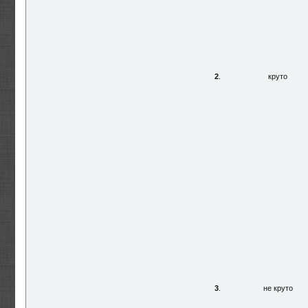
2
.
круто
3
.
не круто