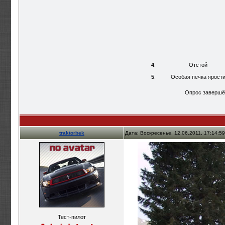
4
.
Отстой
5
.
Особая печка ярост
Опрос завершён 
traktorbek
Дата: Воскресенье, 12.06.2011, 17:14:5
Тест-пилот