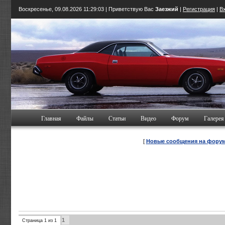
Воскресенье, 09.08.2026
11:29:05
| Приветствую Вас
Заезжий
|
Регистрация
|
В
Главная
Файлы
Статьи
Видео
Форум
Галерея
[
Новые сообщения на фору
1
Страница
1
из
1