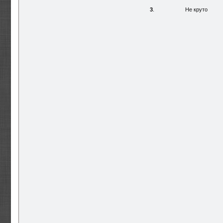
3
.
Не круто