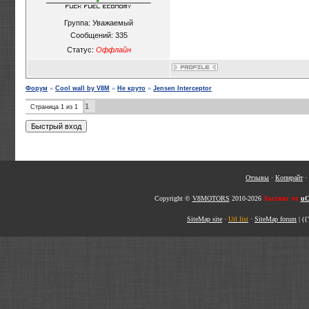
Группа: Уважаемый
Сообщений:
335
Статус:
Оффлайн
Форум
»
Cool wall by V8M
»
Не круто
»
Jensen Interceptor
1
Страница
1
из
1
Отзывы
·
Копирайт
·
Copyright ©
V8MOTORS
2010-2026
Хостинг от
uC
SiteMap site
·
Url list
·
SiteMap forum
|
({