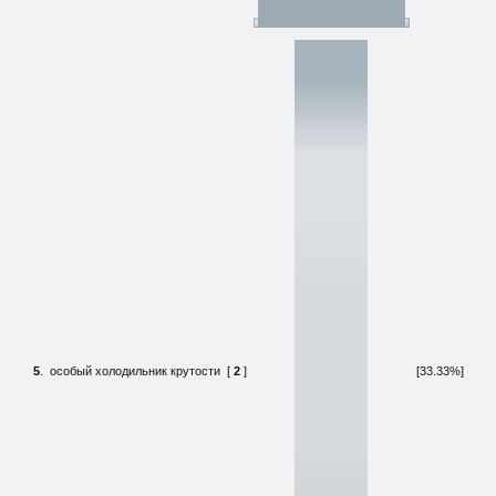
5
.
особый холодильник крутости
[
2
]
[33.33%]