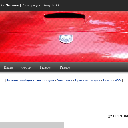
 Вас
Заезжий
|
Регистрация
|
Вход
|
RSS
Видео
Форум
Галерея
Разное
[
Новые сообщения на форуме
·
Участники
·
Правила форума
·
Поиск
·
RSS
]
({"SCRIPTDATA"