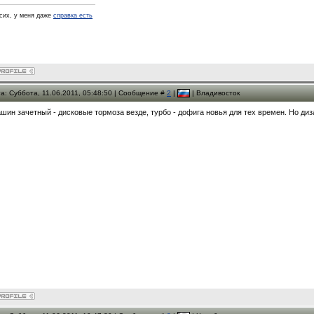
псих, у меня даже
справка есть
а: Суббота, 11.06.2011, 05:48:50 | Сообщение #
2
|
| Владивосток
шин зачетный - дисковые тормоза везде, турбо - дофига новья для тех времен. Но диза