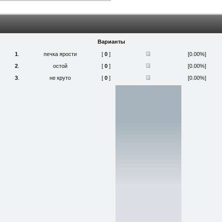
Варианты
1
.
печка ярости
[
0
]
[0.00%]
2
.
остой
[
0
]
[0.00%]
3
.
не круто
[
0
]
[0.00%]