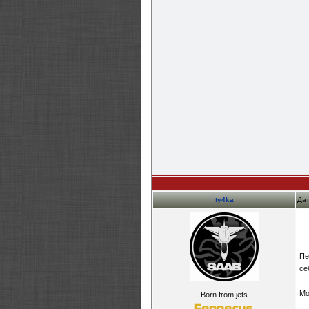
ty4ka
Дат
Пе
се
Мо
Born from jets