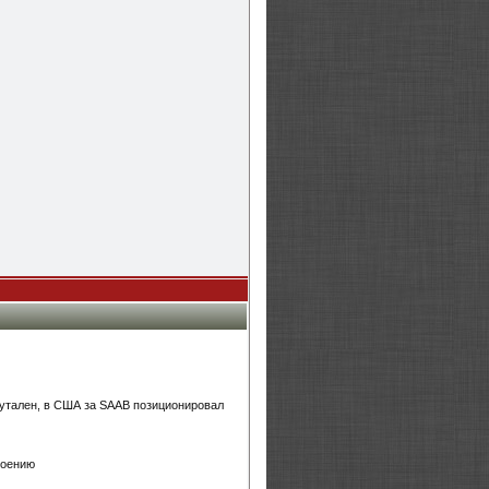
рутален, в США за SAAB позиционировал
роению