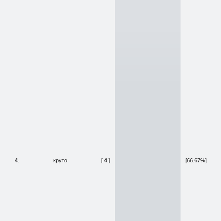
4
.
круто
[
4
]
[66.67%]