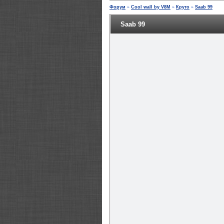
Форум
»
Cool wall by V8M
»
Круто
»
Saab 99
Saab 99