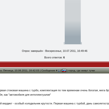
Опрос завершён - Воскресенье, 10.07.2011, 16:49:46
Всего ответов:
6
а: Пятница, 10.06.2011, 16:42:03 | Сообщение #
1
|
| город, где живут тучки
рвая стоковая машина с турбо, комплектация по тем временам очень богатая, мега б
бя, как "автомобиля для интеллектуалов"
й вердикт - особый холодильник крутости. Первая машина с турбой, дань самолетост