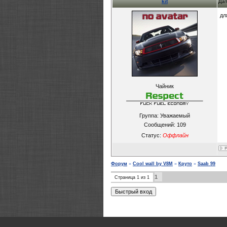
kit
Дат
дл
Чайник
Группа: Уважаемый
Сообщений:
109
Статус:
Оффлайн
Форум
»
Cool wall by V8M
»
Круто
»
Saab 99
1
Страница
1
из
1