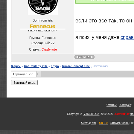
если это все так, то он
Born from jets
я псих, у меня даже
справ
Группа: Fennecus
Сообщений:
72
Статус:
Оффлайн
Форум
»
Cool wall by V8M
»
Круто
»
Rimac Concept_One
(Электричка!)
1
Страница
1
из
1
Отзывы
·
Копирайт
·
Copyright ©
V8MOTORS
2010-2026
Хостинг от
uC
SiteMap site
·
Url list
·
SiteMap forum
|
({