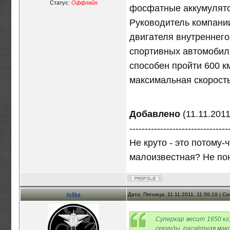
Статус:
Оффлайн
фосфатные аккумулятор
Руководитель компании
двигателя внутреннего
спортивных автомобиля
способен пройти 600 км
максимальная скорость
Добавлено
(11.11.2011
--------------------------------
Не круто - это потому
малоизвестная? Не по
ty4ka
Дата: Пятница, 11.11.2011, 11:56:19 | 
Суперкар весит 1650 кг
секунды, расчётная макс