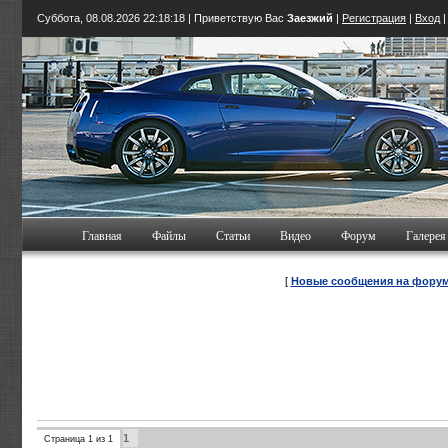
Суббота, 08.08.2026
22:18:19
| Приветствую Вас
Заезжий
|
Регистрация
|
Вход
Главная
Файлы
Статьи
Видео
Форум
Галерея
[
Новые сообщения на фору
1
Страница
1
из
1