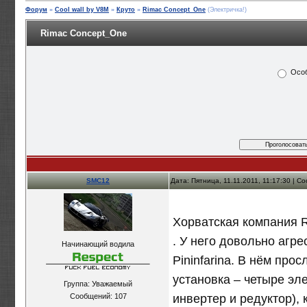
Форум
»
Cool wall by V8M
»
Круто
»
Rimac Concept_One
(Электричка!)
Rimac Concept_One
Особ
SMC12
Дата: Пятница, 11.11.2011, 11:17:30 | 
Хорватская компания 
. У него довольно агре
Начинающий водила
Pininfarina. В нём пр
установка – четыре эл
Группа: Уважаемый
инвертер и редуктор), 
Сообщений:
107