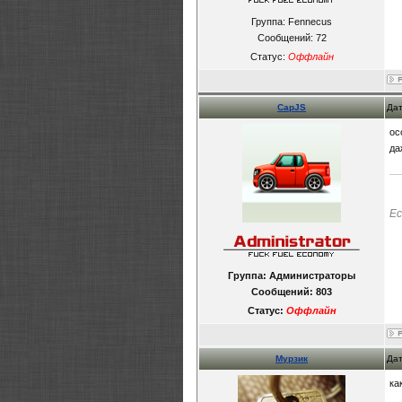
Группа: Fennecus
Сообщений:
72
Статус:
Оффлайн
CapJS
Дат
ос
да
Ес
Группа: Администраторы
Сообщений:
803
Статус:
Оффлайн
Мурзик
Дат
ка