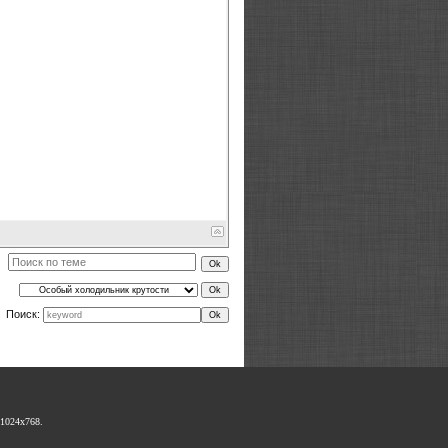
Поиск:
1024х768.