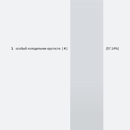
1
.
особый холодильник крутости
[
4
]
[57.14%]