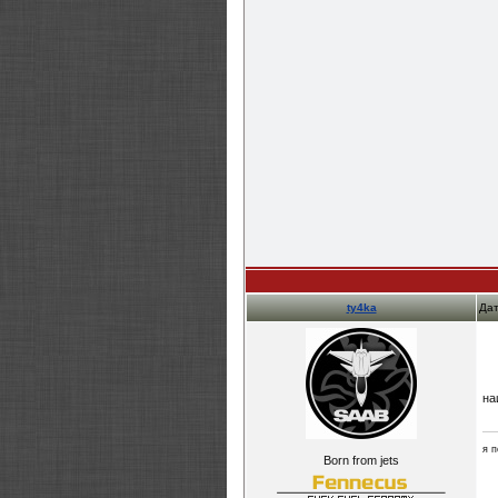
ty4ka
Дат
на
я 
Born from jets