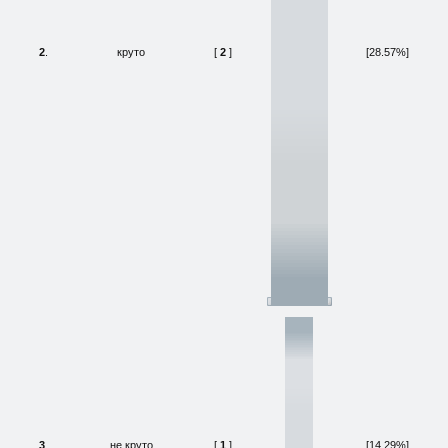
2
.
круто
[
2
]
[28.57%]
3
.
не круто
[
1
]
[14.29%]