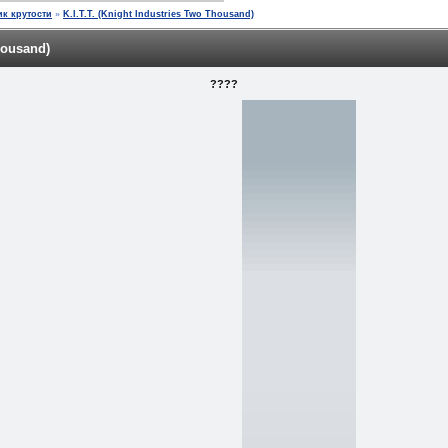
к крутости
»
K.I.T.T. (Knight Industries Two Thousand)
housand)
????