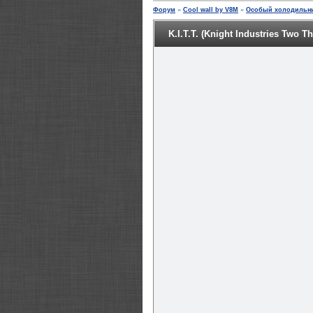
Форум
»
Cool wall by V8M
»
Особый холодильни
K.I.T.T. (Knight Industries Two T