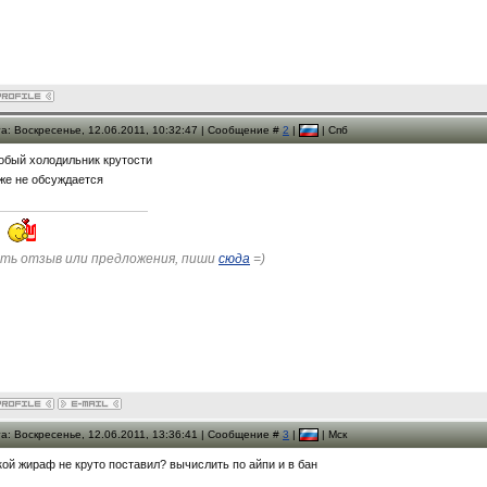
а: Воскресенье, 12.06.2011, 10:32:47 | Сообщение #
2
|
| Спб
обый холодильник крутости
же не обсуждается
ть отзыв или предложения, пиши
сюда
=)
а: Воскресенье, 12.06.2011, 13:36:41 | Сообщение #
3
|
| Мск
кой жираф не круто поставил? вычислить по айпи и в бан