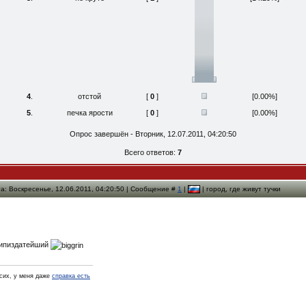
4
.
отстой
[
0
]
[0.00%]
5
.
печка ярости
[
0
]
[0.00%]
Опрос завершён - Вторник, 12.07.2011, 04:20:50
Всего ответов:
7
а: Воскресенье, 12.06.2011, 04:20:50 | Сообщение #
1
|
| город, где живут тучки
ипиздатейший
псих, у меня даже
справка есть