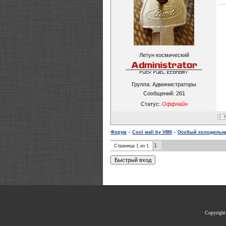
Летун космический
Группа: Администраторы
Сообщений:
261
Статус:
Оффлайн
Форум
»
Cool wall by V8M
»
Особый холодильни
1
Страница
1
из
1
Copyrigh