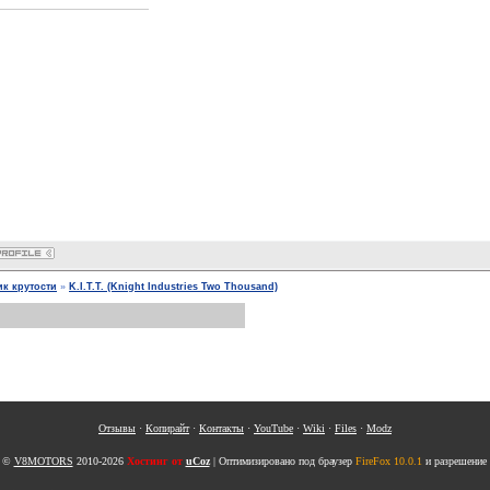
к крутости
»
K.I.T.T. (Knight Industries Two Thousand)
Отзывы
·
Копирайт
·
Контакты
·
YouTube
·
Wiki
·
Files
·
Modz
t ©
V8MOTORS
2010-2026
Хостинг от
uCoz
| Оптимизировано под браузер
FireFox 10.0.1
и разрешение 