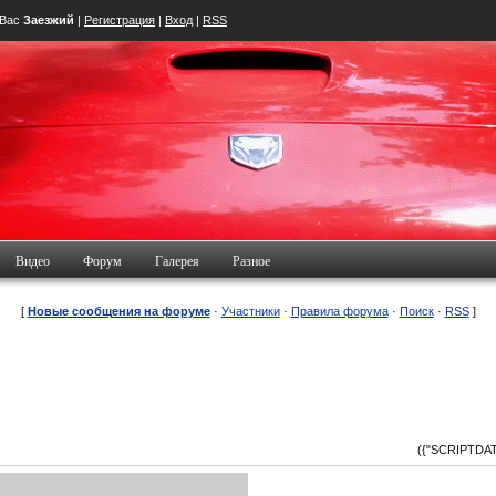
 Вас
Заезжий
|
Регистрация
|
Вход
|
RSS
Видео
Форум
Галерея
Разное
[
Новые сообщения на форуме
·
Участники
·
Правила форума
·
Поиск
·
RSS
]
({"SCRIPTDATA"