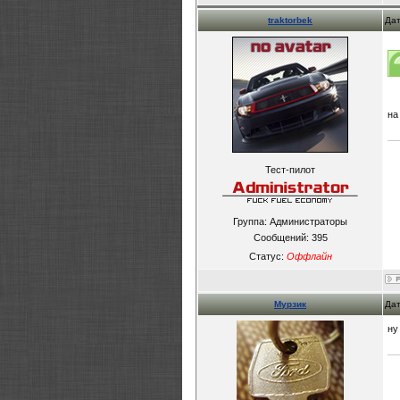
traktorbek
Дат
на
Тест-пилот
Группа: Администраторы
Сообщений:
395
Статус:
Оффлайн
Мурзик
Дат
ну