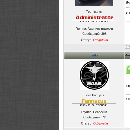
До
---
Тест-пилот
И 
Группа: Администраторы
Сообщений:
395
Статус:
Оффлайн
ty4ka
Дат
чт
Born from jets
я 
Группа: Fennecus
Сообщений:
72
Статус:
Оффлайн