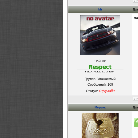
kit
Дат
tr
Чайник
Группа: Уважаемый
Сообщений:
109
Статус:
Оффлайн
Мурзик
Дат