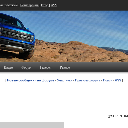
Вас
Заезжий
|
Регистрация
|
Вход
|
RSS
Видео
Форум
Галерея
Разное
[
Новые сообщения на форуме
·
Участники
·
Правила форума
·
Поиск
·
RSS
]
({"SCRIPTDATA"