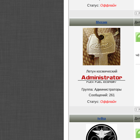
Статус:
Оффлайн
Мурзик
Дат
чё
Летун космический
Группа: Администраторы
Сообщений:
261
Статус:
Оффлайн
ty4ka
Дат