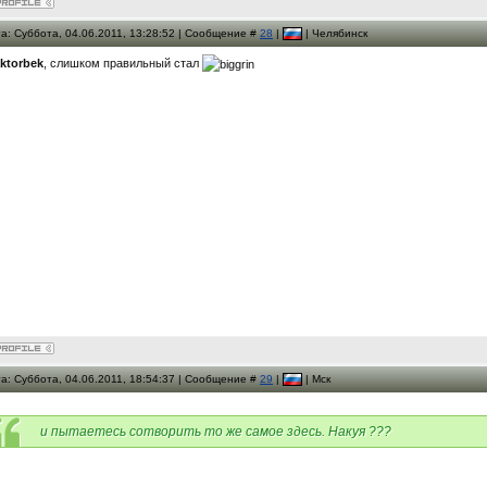
а: Суббота, 04.06.2011, 13:28:52 | Сообщение #
28
|
| Челябинск
aktorbek
, слишком правильный стал
а: Суббота, 04.06.2011, 18:54:37 | Сообщение #
29
|
| Мск
и пытаетесь сотворить то же самое здесь. Накуя ???