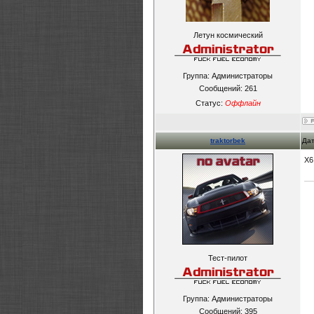
Летун космический
Группа: Администраторы
Сообщений:
261
Статус:
Оффлайн
traktorbek
Дат
Х6
Тест-пилот
Группа: Администраторы
Сообщений:
395