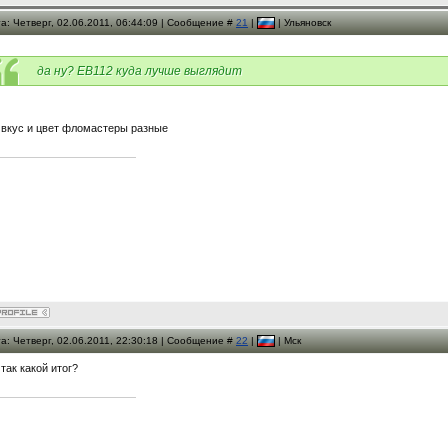
а: Четверг, 02.06.2011, 06:44:09 | Сообщение #
21
|
| Ульяновск
да ну? ЕВ112 куда лучше выглядит
 вкус и цвет фломастеры разные
а: Четверг, 02.06.2011, 22:30:18 | Сообщение #
22
|
| Мск
 так какой итог?