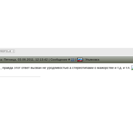
а: Пятница, 03.06.2011, 12:13:42 | Сообщение #
23
|
| Ульяновск
 , правда этот ответ вызван не уродливостью а стереотипами о мажорстве и т.д. и т.п.