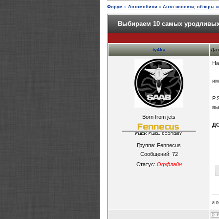
Форум
»
Автомобили
»
Авто новости, обзоры и 
Выбираем 10 самых уродливы
ty4ka
Дат
На
им
P.
вы
Born from jets
Д
Группа: Fennecus
Сообщений:
72
Статус:
Оффлайн
я 