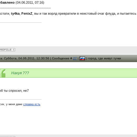
бавлено
(04.06.2011, 07:16)
------------------------------------------
кстати,
ty4ka
,
FenixZ
, вы и так ворлд превратили в неистовый очаг флуда, и пытаетесь
а: Суббота, 04.06.2011, 12:30:56 | Сообщение #
27
|
| город, где живут тучки
Накуя ???
об ты спросил, не7
псих, у меня даже
справка есть