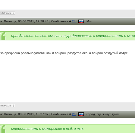
а: Пятница, 03.06.2011, 17:28:44 | Сообщение #
24
|
| Мск
правда этот ответ вызван не уродливостью а стереотипами о маж
 за бред? она реально убогая, как и вейрон. раздутая ока. а вейрон раздутый лотус
а: Пятница, 03.06.2011, 18:27:37 | Сообщение #
25
|
| город, где живут тучки
стереотипами о мажорстве и т.д. и т.п.