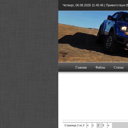
Четверг, 06.08.2026
11:45:48
| Приветствую 
Главная
Файлы
Статьи
2
Страница
2
из
3
«
1
3
»