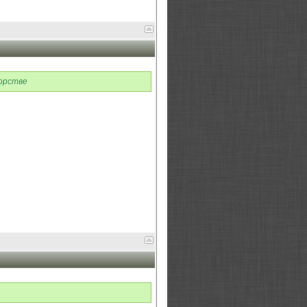
орстве