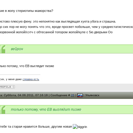
кие в жопу стериотипы мажорства?
истово плюсую фену. это непонятно как выглядящая хуета убога и страшна.
до сих пор не могу понять что это, вроде просвет побольше, чем у среднестатистическ
зорвонной жопой/хэтч с обтесанной топором жопой/купе с 5ю дверьми Оо
вейрон
лько потому, что ЕВ выглядит пизже
псих, у меня даже
справка есть
а: Суббота, 04.06.2011, 07:16:18 | Сообщение #
26
|
| Ульяновск
только потому, что ЕВ выглядит пизже
 тебе та старая нравится больше, другим новая