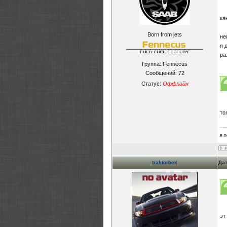
ка
Born from jets
не
я 
ра
Группа: Fennecus
Сообщений:
72
Статус:
Оффлайн
то
я 
traktorbek
Дат
эт