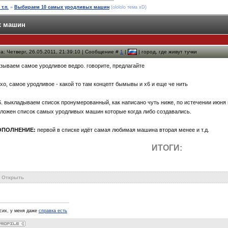
т.п.
»
Выбираем 10 самых уродливых машин
(olololо тема xD)
х машин
а: Четверг, 26.05.2011, 21:39:10 | Сообщение #
1
|
| город, где живут тучки
зываем самое уродливое ведро. говорите, предлагайте
хо, самое уродливое - какой то там концепт бымывы и х6 и еще че нить
S. выкладываем список пронумерованный, как написано чуть ниже, по истечении июня 
ложен список самых уродливых машин которые когда либо создавались.
ОПОЛНЕНИЕ:
первой в списке идёт самая любимая машина вторая менее и т.д.
ИТОГИ:
Открыть
псих, у меня даже
справка есть