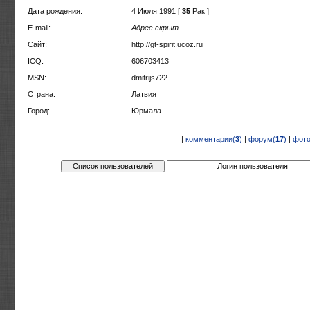
Дата рождения:
4 Июля 1991 [
35
Рак ]
E-mail:
Адрес скрыт
Сайт:
http://gt-spirit.ucoz.ru
ICQ:
606703413
MSN:
dmitrijs722
Страна:
Латвия
Город:
Юрмала
|
комментарии(
3
)
|
форум(
17
)
|
фото