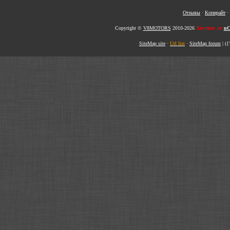
Отзывы
·
Копирайт
·
Copyright ©
V8MOTORS
2010-2026
Хостинг от
uC
SiteMap site
·
Url list
·
SiteMap forum
|
({