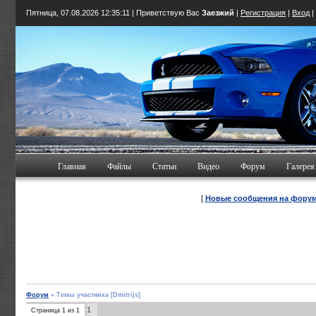
Пятница, 07.08.2026
12:35:12
| Приветствую Вас
Заезжий
|
Регистрация
|
Вход
Главная
Файлы
Статьи
Видео
Форум
Галерея
[
Новые сообщения на фору
Форум
»
Темы участника [Dmitrijs]
1
Страница
1
из
1