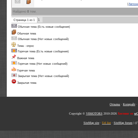
[
Автоэн
Найдено
8
тем.
1
Страница
1
из
1
Обычная тема (Есть новые сообщения)
Обычная тема
Обычная тема (Нет новых сообщений)
Тема - опрос
Горячая тема (Есть новые сообщения)
Важная тема
Горячая тема (Нет новых сообщений)
Горячая тема
Закрытая тема (Нет новых сообщений)
Закрытая тема
Отзывы
·
Копирайт
·
Copyright ©
V8MOTORS
2010-2026
Хостинг от
uC
SiteMap site
·
Url list
·
SiteMap forum
|
({