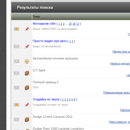
Результаты поиска
Тема
Фотоархив v8m
[
1
2
3
…
15
16
17
]
Жизнь V8MOTORS на фотографиях
[
Просто видео про авто
[
1
2
]
Видео об автомобилях
[
Видео блог 
Автомобилистичекие журналы
[
Книги и другая
GT Spirit
[
Д
Полный привод 3
2010
[
Компьютерные игры 
Угадайка по звуку
[
1
2
3
4
5
6
]
Угадываем технику по звуку
[
Автоэн
Dodge Grand Caravan 2011
[
Авто новости, о
Dodge Ram 1500 Laramie Longhorn