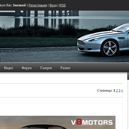
твую Вас
Заезжий
|
Регистрация
|
Вход
|
RSS
Видео
Форум
Галерея
Разное
Страницы:
1
2
3
»