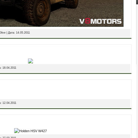
live | Дата:
14.05.2011
а:
18.04.2011
а:
12.04.2011
а:
27.03.2011