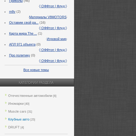
Приколы
(46)
·
[ ОФФтоп | Флуд ]
·
m8v
(2)
·
Материалы V8MOTORS
·
Оставим свой ра...
(16)
·
[ ОФФтоп | Флуд ]
·
Карта мира The ...
(1)
·
Игровой мир
·
АПЛ 971 объекта
(0)
·
[ ОФФтоп | Флуд ]
·
Про политику
(0)
·
[ ОФФтоп | Флуд ]
·
Все новые темы
КАТЕГОРИИ РАЗДЕЛА
Отечественные автомобили
[6]
Иномарки
[40]
Muscle cars
[31]
Клубные авто
[25]
DRUFT
[4]