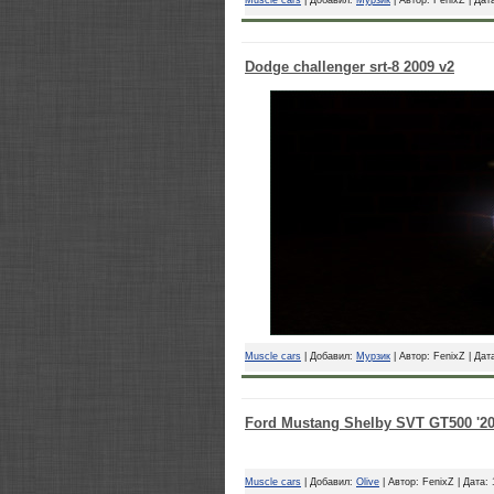
Dodge challenger srt-8 2009 v2
Muscle cars
| Добавил:
Мурзик
| Автор: FenixZ | Дат
Ford Mustang Shelby SVT GT500 '201
Muscle cars
| Добавил:
Olive
| Автор: FenixZ | Дата: