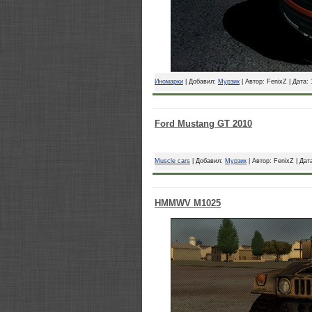
Иномарки
| Добавил:
Мурзик
| Автор: FenixZ | Дата:
Ford Mustang GT 2010
Muscle cars
| Добавил:
Мурзик
| Автор: FenixZ | Дат
HMMWV M1025