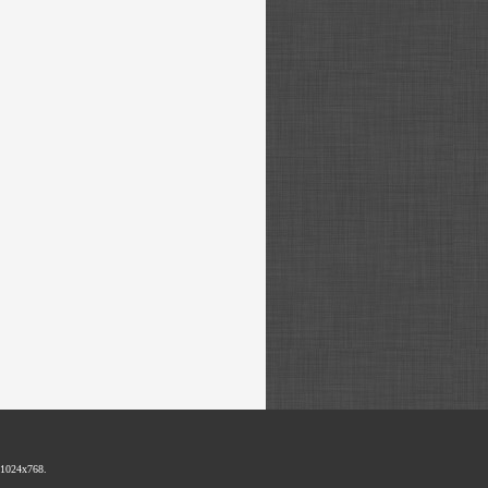
1024х768.