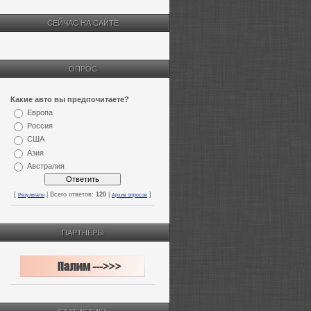
СЕЙЧАС НА САЙТЕ
ОПРОС
Какие авто вы предпочитаете?
Европа
Россия
США
Азия
Австралия
[
| Всего ответов:
120
|
]
Результаты
Архив опросов
ПАРТНЁРЫ