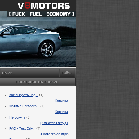
ПОСЛЕДНИЕ НА ФОРУМЕ
Как выбрать над...
(1)
·
Корзина
·
Фатима Евглеска...
(1)
·
Корзина
·
Не уснуть
(6)
·
[ ОФФтоп | Флуд ]
·
FAQ - Test Driv...
(4)
·
Болталка об игре
·