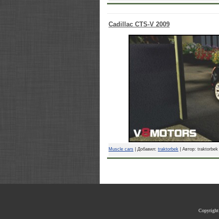
Cadillac CTS-V 2009
Muscle cars
| Добавил:
traktorbek
| Автор: traktorbek
Copyrigh