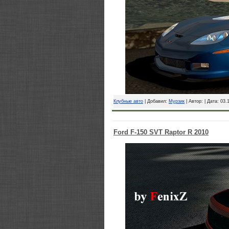
Клубные авто
| Добавил:
Мурзик
| Автор: | Дата:
03.
Ford F-150 SVT Raptor R 2010