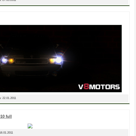
а:
22.01.2011
0 full
16.01.2011