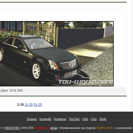
 | Дата:
10.01.2011
1-10
11-20
21-25
Отзывы
·
Копирайт
·
Контакты
·
YouTube
·
Wiki
·
Files
·
Modz
t ©
V8MOTORS
2010-2026
Хостинг от
uCoz
| Оптимизировано под браузер
FireFox 10.0.1
и разрешение 