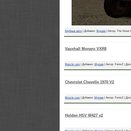
Клубные авто
| Добавил:
Мурзик
| Автор: The Great O
Vauxhall Monaro VXR8
Muscle cars
| Добавил:
Мурзик
| Автор: FenixZ | Дат
Chevrolet Chevelle 1970 V2
Muscle cars
| Добавил:
Мурзик
| Автор: FenixZ | Дат
Holden HSV W427 v2
Muscle cars
| Добавил:
Мурзик
| Автор: FenixZ | Дат