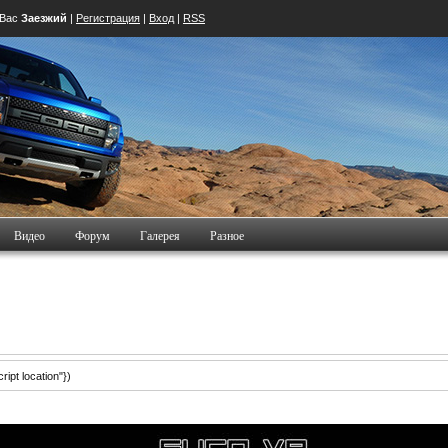
 Вас
Заезжий
|
Регистрация
|
Вход
|
RSS
Видео
Форум
Галерея
Разное
ipt location"})