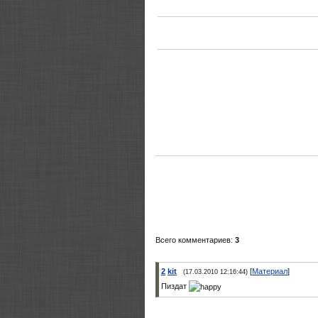
Всего комментариев:
3
2
kit
[
Материал
]
(17.03.2010 12:16:44)
Пиздат