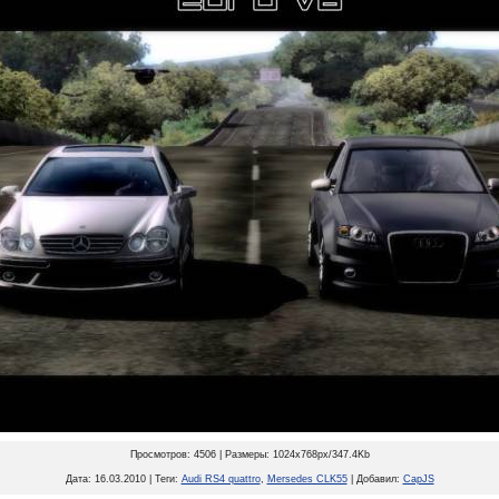
Просмотров: 4506 | Размеры: 1024x768px/347.4Kb
Дата: 16.03.2010 | Теги:
Audi RS4 quattro
,
Mersedes CLK55
| Добавил:
CapJS