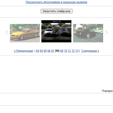
Просмотреть фотографию в реальном размере
« Предыдущая
|
63
64
65
66
67
[
68
]
69
70
71
72
73
|
Следующая »
Порядок