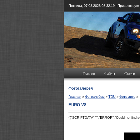
Пятница, 07.08.2026
08:32:20
| Приветствую
Главная
Файлы
Статьи
Фотогалерея
Главная
»
Фотоальбом
»
TDU
»
Фото авто
»
EURO V8
({"SCRIPTDATA":"","ERROR":"Could not find scr