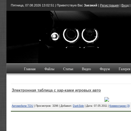
Пятница, 07.08.2026
13:02:51
| Приветствую Вас
Заезжий
|
Регистрация
|
Вход
Главная
Файлы
Статьи
Видео
Форум
Галерея
Электронная таблица с хар-ками игровых авто
Автомобили TDU
| Просмотров: 3296 | Добавил:
DarkSide
| Дата:
07.05.2011
|
Комментарии (3)