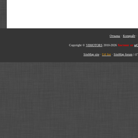
Отзывы
·
Копирайт
·
Copyright ©
V8MOTORS
2010-2026
Хостинг от
uC
SiteMap site
·
Url list
·
SiteMap forum
|
({