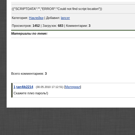
({"SCRIPTDATA":"","ERROR":"Could not find script location"})
Категория:
Наклейки
| Добавил:
lancer
Просмотров:
1452
| Загрузок:
683
| Комментарии:
3
Материалы по теме:
Всего комментариев:
3
1
tan4ik2214
[
Материал
]
(30.05.2010 17:12:51)
Скажите плиз пароль!)