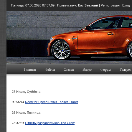
Пятница, 07.08.2026
07:57:10
| Приветствую Вас
Заезжий
|
Регистрация
|
Вход
Главная
Файлы
Статьи
Видео
Форум
Галерея
27 Июля, Суббота
00:56:14
Need for Speed Rivals Teaser Trailer
26 Июля, Пятница
18:47:31
Ответы разработчиков The Crew