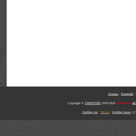
Отзывы
·
Копирайт
·
Copyright ©
V8MOTORS
2010-2026
Хостинг от
uC
SiteMap site
·
Url list
·
SiteMap forum
|
({