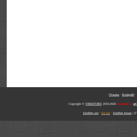
Отзывы
·
Копирайт
·
Copyright ©
V8MOTORS
2010-2026
Хостинг от
uC
SiteMap site
·
Url list
·
SiteMap forum
|
({