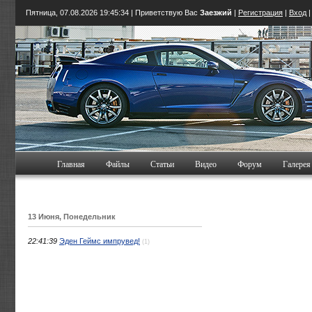
Пятница, 07.08.2026
19:45:35
| Приветствую Вас
Заезжий
|
Регистрация
|
Вход
Главная
Файлы
Статьи
Видео
Форум
Галерея
13 Июня, Понедельник
22:41:39
Эден Геймс импрувед!
(1)