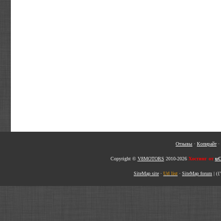
Отзывы
·
Копирайт
·
Copyright ©
V8MOTORS
2010-2026
Хостинг от
uC
SiteMap site
·
Url list
·
SiteMap forum
|
({