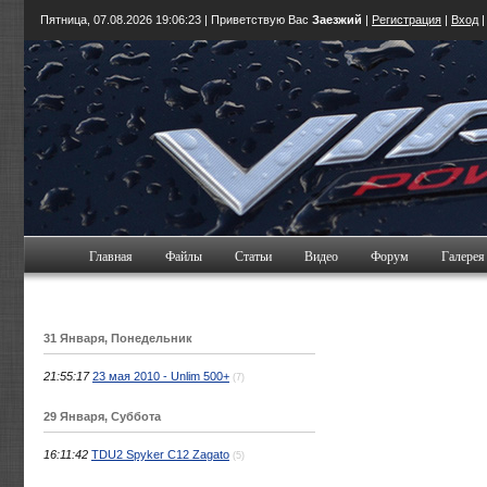
Пятница, 07.08.2026
19:06:24
| Приветствую Вас
Заезжий
|
Регистрация
|
Вход
Главная
Файлы
Статьи
Видео
Форум
Галерея
31 Января, Понедельник
21:55:17
23 мая 2010 - Unlim 500+
(7)
29 Января, Суббота
16:11:42
TDU2 Spyker C12 Zagato
(5)