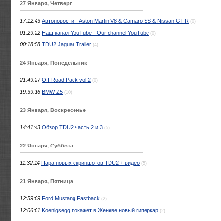
27 Января, Четверг
17:12:43
Автоновости - Aston Martin V8 & Camaro SS & Nissan GT-R
(0)
01:29:22
Наш канал YouTube - Our channel YouTube
(0)
00:18:58
TDU2 Jaguar Trailer
(4)
24 Января, Понедельник
21:49:27
Off-Road Pack vol.2
(0)
19:39:16
BMW Z5
(10)
23 Января, Воскресенье
14:41:43
Обзор TDU2 часть 2 и 3
(5)
22 Января, Суббота
11:32:14
Пара новых скриншотов TDU2 + видео
(5)
21 Января, Пятница
12:59:09
Ford Mustang Fastback
(2)
12:06:01
Koenigsegg покажет в Женеве новый гиперкар
(2)