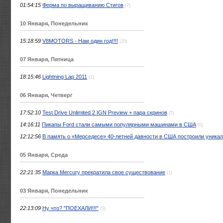
01:54:15
Ферма по выращиванию Стигов
(7)
10 Января, Понедельник
15:18:59
V8MOTORS - Нам один год!!!!
(20)
07 Января, Пятница
18:15:46
Lightning Lap 2011
(1)
06 Января, Четверг
17:52:10
Test Drive Unlimited 2 IGN Preview + пара скринов
(5)
14:16:11
Пикапы Ford стали самыми популярными машинами в США
(0)
12:12:56
В память о «Мерседесе» 40-летней давности в США построили уника
05 Января, Среда
22:21:35
Марка Mercury прекратила свое существование
(1)
03 Января, Понедельник
22:13:09
Ну что? "ПОЕХАЛИ!!!"
(5)