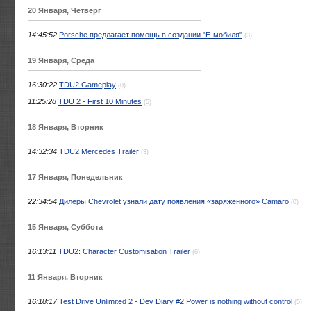
20 Января, Четверг
14:45:52
Porsche предлагает помощь в создании "Ё-мобиля"
(3)
19 Января, Среда
16:30:22
TDU2 Gameplay
(0)
11:25:28
TDU 2 - First 10 Minutes
(5)
18 Января, Вторник
14:32:34
TDU2 Mercedes Trailer
(3)
17 Января, Понедельник
22:34:54
Дилеры Chevrolet узнали дату появления «заряженного» Camaro
(0)
15 Января, Суббота
16:13:11
TDU2: Character Customisation Trailer
(6)
11 Января, Вторник
16:18:17
Test Drive Unlimited 2 - Dev Diary #2 Power is nothing without control
(5)