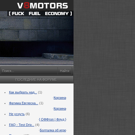
ПОСЛЕДНИЕ НА ФОРУМЕ
Как выбрать над...
(1)
·
Корзина
·
Фатима Евглеска...
(1)
·
Корзина
·
Не уснуть
(6)
·
[ ОФФтоп | Флуд ]
·
FAQ - Test Driv...
(4)
·
Болталка об игре
·