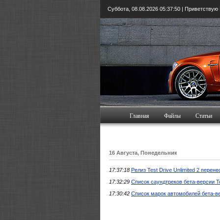
Суббота, 08.08.2026
05:37:51
| Приветствую
Главная
Файлы
Статьи
16 Августа, Понедельник
17:37:18
Релиз Test Drive Unlimited 2 перене
17:32:29
Список саундтреков бета-версии Tes
17:30:42
Список марок автомобилей бета-вер