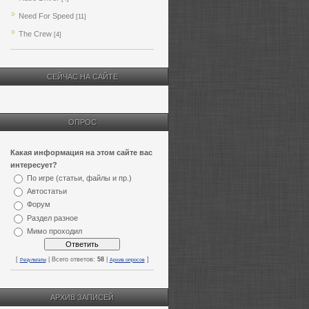
Need For Speed
[11]
The Crew
[4]
СЕЙЧАС НА САЙТЕ
ОПРОС
Какая информация на этом сайте вас
интересует?
По игре (статьи, файлы и пр.)
Автостатьи
Форум
Раздел разное
Мимо проходил
[
| Всего ответов:
58
|
]
Результаты
Архив опросов
АРХИВ ЗАПИСЕЙ