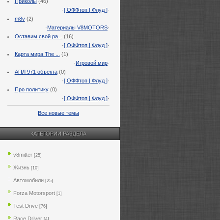
Приколы
(46)
·
[ ОФФтоп | Флуд ]
·
m8v
(2)
·
Материалы V8MOTORS
·
Оставим свой ра...
(16)
·
[ ОФФтоп | Флуд ]
·
Карта мира The ...
(1)
·
Игровой мир
·
АПЛ 971 объекта
(0)
·
[ ОФФтоп | Флуд ]
·
Про политику
(0)
·
[ ОФФтоп | Флуд ]
·
Все новые темы
КАТЕГОРИИ РАЗДЕЛА
v8mitter
[25]
Жизнь
[10]
Автомобили
[25]
Forza Motorsport
[1]
Test Drive
[76]
Race Driver
[4]