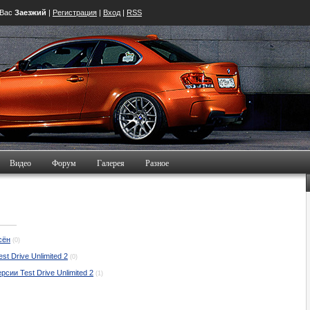
 Вас
Заезжий
|
Регистрация
|
Вход
|
RSS
Видео
Форум
Галерея
Разное
сён
(0)
t Drive Unlimited 2
(0)
сии Test Drive Unlimited 2
(1)