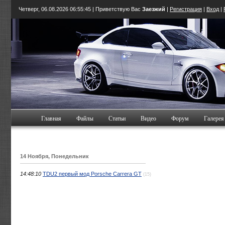
Четверг, 06.08.2026
06:55:46
| Приветствую Вас
Заезжий
|
Регистрация
|
Вход
|
Главная
Файлы
Статьи
Видео
Форум
Галерея
14 Ноября, Понедельник
14:48:10
TDU2 первый мод Porsche Carrera GT
(15)