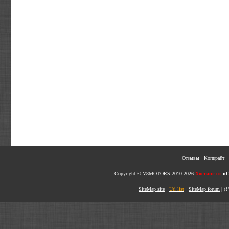
Отзывы
·
Копирайт
·
Copyright ©
V8MOTORS
2010-2026
Хостинг от
uC
SiteMap site
·
Url list
·
SiteMap forum
|
({