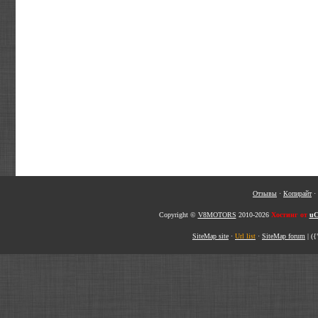
Отзывы
·
Копирайт
·
Copyright ©
V8MOTORS
2010-2026
Хостинг от
uC
SiteMap site
·
Url list
·
SiteMap forum
|
({