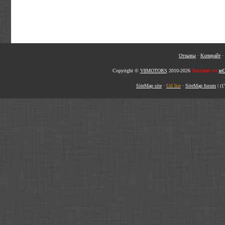
Отзывы
·
Копирайт
·
Copyright ©
V8MOTORS
2010-2026
Хостинг от
uC
SiteMap site
·
Url list
·
SiteMap forum
|
({