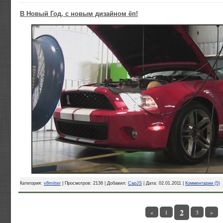
В Новый Год, с новым дизайном ёп!
Категория:
v8mitter
| Просмотров: 2136 | Добавил:
CapJS
| Дата:
02.01.2011
|
Комментарии (5)
2
«
1
3
»