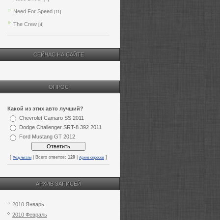
Need For Speed
[11]
The Crew
[4]
СЕЙЧАС НА САЙТЕ
ОПРОС
Какой из этих авто лучший?
Chevrolet Camaro SS 2011
Dodge Challenger SRT-8 392 2011
Ford Mustang GT 2012
[
| Всего ответов:
120
|
]
Результаты
Архив опросов
АРХИВ ЗАПИСЕЙ
2010 Январь
2010 Февраль