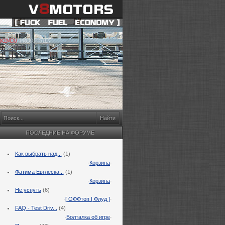
ПОСЛЕДНИЕ НА ФОРУМЕ
Как выбрать над...
(1)
·
Корзина
·
Фатима Евглеска...
(1)
·
Корзина
·
Не уснуть
(6)
·
[ ОФФтоп | Флуд ]
·
FAQ - Test Driv...
(4)
·
Болталка об игре
·