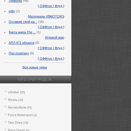
Приколы
(46)
·
[ ОФФтоп | Флуд ]
·
m8v
(2)
·
Материалы V8MOTORS
·
Оставим свой ра...
(16)
·
[ ОФФтоп | Флуд ]
·
Карта мира The ...
(1)
·
Игровой мир
·
АПЛ 971 объекта
(0)
·
[ ОФФтоп | Флуд ]
·
Про политику
(0)
·
[ ОФФтоп | Флуд ]
·
Все новые темы
КАТЕГОРИИ РАЗДЕЛА
v8mitter
[25]
Жизнь
[10]
Автомобили
[25]
Forza Motorsport
[1]
Test Drive
[76]
Race Driver
[4]