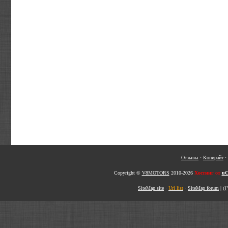
Отзывы
·
Копирайт
·
Copyright ©
V8MOTORS
2010-2026
Хостинг от
uC
SiteMap site
·
Url list
·
SiteMap forum
|
({