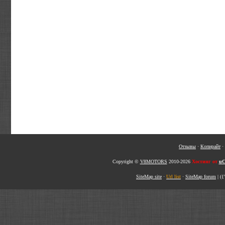
Отзывы
·
Копирайт
·
Copyright ©
V8MOTORS
2010-2026
Хостинг от
uC
SiteMap site
·
Url list
·
SiteMap forum
|
({