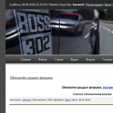
Суббота, 08.08.2026
22:16:34
| Приветствую Вас
Заезжий
|
Регистрация
|
Вход
Главная
Файлы
Статьи
Видео
Форум
Галерея
Обновлён раздел форума
Обновлён раздел форума:
Автом
Список обновления внутри
Категория:
v8mitter
| Просмотров: 1640 | Добавил:
Olive
| Дата:
29.10.2010